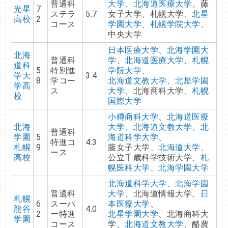
普通科
大学
、
北海道医療大学
、藤
光星
7
ステラ
5.7
女子大学、札幌大学、
北星
高校
2
コース
学園大学
、
札幌学院大学
、
中央大学
日本医療大学
、
北海学園大
北海
普通科
学
、
北海道医療大学
、
札幌
道科
5
特別進
学院大学
、
学大
3.4
8
学コー
北海道文教大学
、
北星学園
学高
ス
大学
、北海商科大学、
札幌
校
国際大学
小樽商科大学
、
北海道医療
北海
大学
、
北海道文教大学
、
北
普通科
学園
5
海道科学大学
、
特進コ
4.3
札幌
9
藤女子大学、
北海道大学
、
ース
高校
公立千歳科学技術大学、
札
幌医科大学
、
北海学園大学
北海道科学大学
、
北海学園
普通科
大学
、北海道情報大学、
日
札幌
6
スーパ
本医療大学
、
龍谷
4.0
2
ー特進
北星学園大学
、北海商科大
学園
コース
学、
北海道文教大学
、酪農