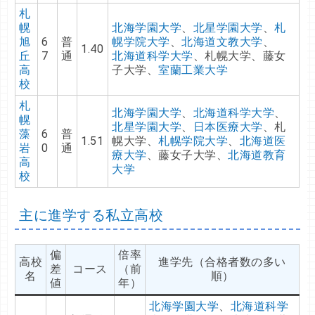
札
幌
北海学園大学
、
北星学園大学
、
札
旭
6
普
幌学院大学
、
北海道文教大学
、
1.40
丘
7
通
北海道科学大学
、札幌大学、藤女
高
子大学、
室蘭工業大学
校
札
北海学園大学
、
北海道科学大学
、
幌
北星学園大学
、
日本医療大学
、札
藻
6
普
1.51
幌大学、
札幌学院大学
、
北海道医
岩
0
通
療大学
、藤女子大学、
北海道教育
高
大学
校
主に進学する私立高校
偏
倍率
高校
進学先（合格者数の多い
差
コース
（前
名
順）
値
年）
北海学園大学
、
北海道科学