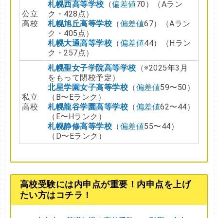
札幌西高等学校
（
偏差値
70）（Aラン
公立
ク・428点）
高校
札幌旭丘高等学校
（
偏差値
67）（Aラン
ク・405点）
札幌大通高等学校
（
偏差値
44）（Hラン
ク・257点）
札幌聖女子学院高等学校
（※2025年3月
をもって閉校予定）
北星学園女子高等学校
（
偏差値
59〜50）
私立
（B〜Eランク）
高校
札幌龍谷学園高等学校
（
偏差値
62〜44）
（E〜Hランク）
札幌静修高等学校
（
偏差値
55〜44）
（D〜Eランク）
高校受験には内申点が重要！内申点を上げ
たい方はコチラ！