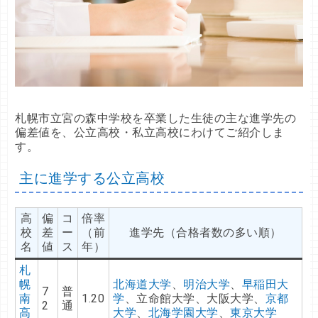
札幌市立宮の森中学校を卒業した生徒の主な進学先の
偏差値を、公立高校・私立高校にわけてご紹介しま
す。
主に進学する公立高校
高
偏
コ
倍率
校
差
ー
（前
進学先（合格者数の多い順）
名
値
ス
年）
札
幌
北海道大学
、
明治大学
、
早稲田大
7
普
南
1.20
学
、立命館大学、大阪大学、
京都
2
通
高
大学
、
北海学園大学
、
東京大学