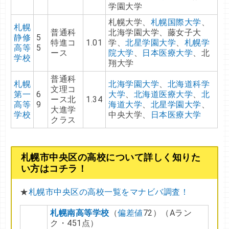
学園大学
札幌大学、
札幌国際大学
、
札幌
普通科
北海学園大学、藤女子大
静修
5
特進コ
1.01
学、
北星学園大学
、
札幌学
高等
5
ース
院大学
、
日本医療大学
、北
学校
翔大学
普通科
札幌
北海学園大学
、
北海道科学
文理コ
第一
6
大学
、
北海道医療大学
、
北
ース北
1.34
高等
9
海道大学
、
北星学園大学
、
大進学
学校
中央大学、
日本医療大学
クラス
札幌市中央区の高校について詳しく知りた
い方はコチラ！
★
札幌市中央区の高校一覧をマナビバ調査！
札幌南
高等学校
（
偏差値
72）（Aラン
ク・451点）