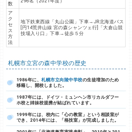
296名（2021年度）
数
ア
ク
地下鉄東西線「丸山公園」下車→JR北海道バス
セ
[円14荒井山線 宮の森シャンツェ行]「大倉山競
ス
技場入り口」下車→徒歩５分
方
法
札幌市立宮の森中学校の歴史
1986年に、
札幌市立向陵中学校
の生徒増加のため
移籍し、開校しました。
1987年には、ドイツ・ミュンヘン市リカルダフー
ホ校と姉妹校提携が結ばれています。
1999年には、校内に「心の教室」という相談室が
でき、2014年には、「格技室」が完成しました。