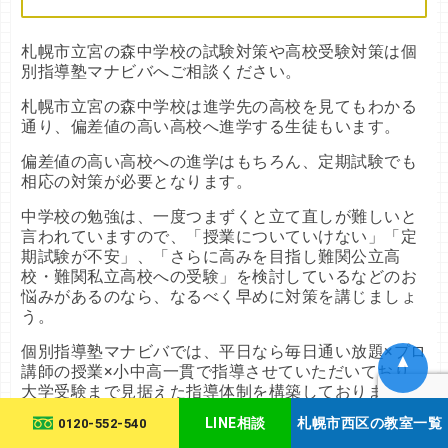
札幌市立宮の森中学校の試験対策や高校受験対策は個
別指導塾マナビバへご相談ください。
札幌市立宮の森中学校は進学先の高校を見てもわかる
通り、偏差値の高い高校へ進学する生徒もいます。
偏差値の高い高校への進学はもちろん、定期試験でも
相応の対策が必要となります。
中学校の勉強は、一度つまずくと立て直しが難しいと
言われていますので、「授業についていけない」「定
期試験が不安」、「さらに高みを目指し難関公立高
校・難関私立高校への受験」を検討しているなどのお
悩みがあるのなら、なるべく早めに対策を講じましょ
う。
個別指導塾マナビバでは、平日なら毎日通い放題×プロ
▲
講師の授業×小中高一貫で指導させていただいており、
大学受験まで見据えた指導体制を構築しております。
LINE相談
札幌市西区の教室一覧
0120-552-540
高校受験はぜひ、私たちにお任せください。