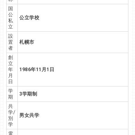
国
公
公立学校
私
立
設
置
札幌市
者
創
立
年
1986年11月1日
月
日
学
3学期制
期
共
学/
男女共学
別
学
電