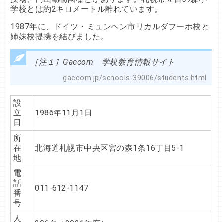
学校とは約2キロメートル離れています。
1987年に、ドイツ・ミュンヘン市リカルダフーホ校と
姉妹校提携を結びました。
［注１］Gaccom 学校教育情報サイト
gaccom.jp/schools-39006/students.html
設
立
1986年11月1日
日
所
在
北海道札幌市中央区宮の森1条16丁目5-1
地
電
話
011-612-1147
番
号
人