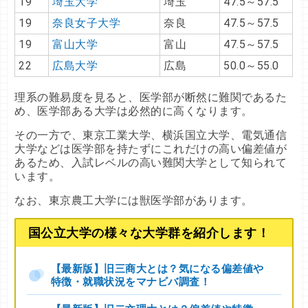
19
埼玉大学
埼玉
47.5～57.5
19
奈良女子大学
奈良
47.5～57.5
19
富山大学
富山
47.5～57.5
22
広島大学
広島
50.0～55.0
理系の難易度を見ると、医学部が断然に難関であるた
め、医学部ある大学は必然的に高くなります。
その一方で、東京工業大学、横浜国立大学、電気通信
大学などは医学部を持たずにこれだけの高い偏差値が
あるため、入試レベルの高い難関大学として知られて
います。
なお、東京農工大学には獣医学部があります。
国公立大学の様々な大学群を紹介します！
【最新版】旧三商大とは？気になる偏差値や
特徴・就職状況をマナビバ調査！