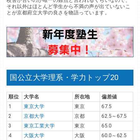
校舎が古いのが唯一の難点と言われるくらいなので、
それ以外はほとんど学生から不満の声が出ていないこ
とが京都府立大学の良さを物語っています。
国公立大学理系・学力トップ20
順位
大学名
所在地
偏差値
1
東京大学
東京
67.5
2
京都大学
京都
62.5～67.5
3
東京工業大学
東京
65.0
4
大阪大学
大阪
60.0～62.5