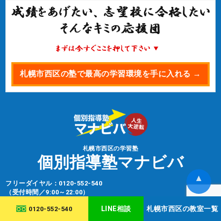
札幌市西区の塾で最高の学習環境を手に入れる →
札幌市西区の学習塾
個別指導塾マナビバ
▲
フリーダイヤル：
0120-552-540
（受付時間／9:00～22:00）
LINE相談
札幌市西区の教室一覧
0120-552-540
■ 札幌市西区 発寒校