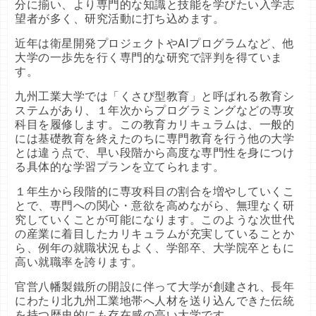
分に揃い、より専門的な知識と技能を学びたい入学志
望者が多く、研究活動に打ち込めます。
近年は衛星開発プロジェクトやAIプログラムなど、他
大学の一歩先を行く専門的な研究で評判を得ていま
す。
九州工業大学では「くさび型教育」と呼ばれる教育シ
ステムがあり、１年次からプログラミングなどの専攻
科目を履修します。この教育カリキュラムは、一般的
には基礎教育を終えたのちに専門教育を行う他の大学
とは違う点で、早い段階から高度な専門性を身につけ
る具体的な学習プランを立てられます。
１年生から段階的に専攻科目の割合を増やしていくこ
とで、専門への関心・意欲を高めながら、無理なく研
究していくことが可能になります。このような次世代
の産業に着目したカリキュラムが充実していることか
ら、例年の就職状況もよく、学部卒、大学院卒ともに
高い就職率を誇ります。
官営八幡製鐵所の開設に伴って大学が創建され、長年
にわたり北九州工業地帯へ人材を送り込んできた伝統
を持つ歴史的にも存在感の高い大学です。