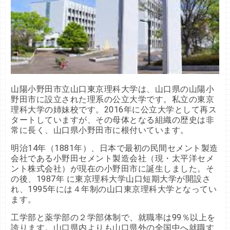
山陽小野田市立山口東京理科大学は、山口県の山陽小
野田市に設立された理系の公立大学です。私立の東京
理科大学の姉妹校です。2016年に公立大学として再ス
タートしていますが、その母体となる組織の歴史は非
常に長く、山口県小野田市に根付いています。
明治14年（1881年）、日本で最初の民間セメント製造
会社である小野田セメント製造会社（現・太平洋セメ
ント株式会社）が現在の小野田市に誕生しました。そ
の後、1987年 に東京理科大学山口短期大学が開設さ
れ、1995年には４年制の山口東京理科大学となってい
ます。
工学部と薬学部の２学部体制で、就職率は99％以上を
誇ります。山口県内よりも山口県外の全国中へ就職す