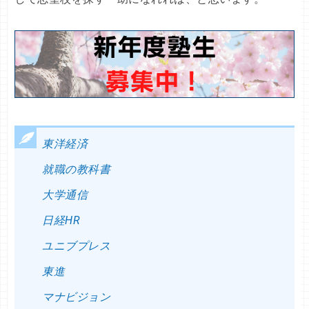
東洋経済
就職の教科書
大学通信
日経HR
ユニブプレス
東進
マナビジョン