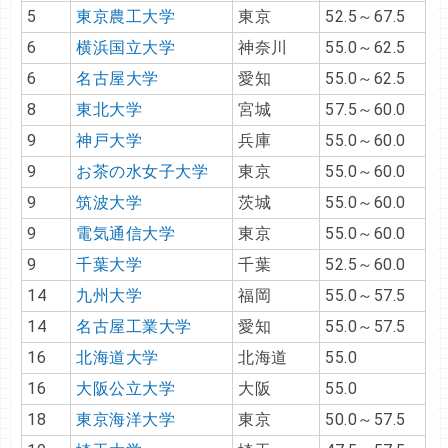
5
東京農工大学
東京
52.5～67.5
6
横浜国立大学
神奈川
55.0～62.5
6
名古屋大学
愛知
55.0～62.5
8
東北大学
宮城
57.5～60.0
9
神戸大学
兵庫
55.0～60.0
9
お茶の水女子大学
東京
55.0～60.0
9
筑波大学
茨城
55.0～60.0
9
電気通信大学
東京
55.0～60.0
9
千葉大学
千葉
52.5～60.0
14
九州大学
福岡
55.0～57.5
14
名古屋工業大学
愛知
55.0～57.5
16
北海道大学
北海道
55.0
16
大阪公立大学
大阪
55.0
18
東京海洋大学
東京
50.0～57.5