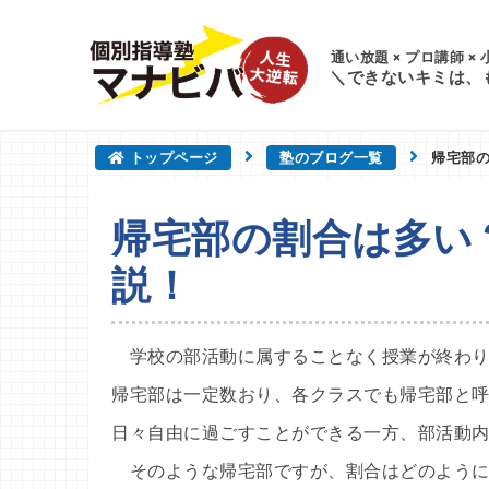
通い放題 × プロ講師 ×
＼できないキミは、
トップページ
塾のブログ一覧
帰宅部
帰宅部の割合は多い
説！
学校の部活動に属することなく授業が終わり
帰宅部は一定数おり、各クラスでも帰宅部と
日々自由に過ごすことができる一方、部活動
そのような帰宅部ですが、割合はどのように