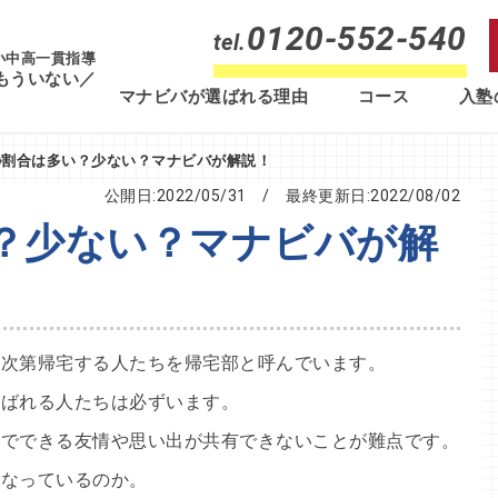
0120-552-540
tel.
 小中高一貫指導
もういない／
マナビバが選ばれる理由
コース
入塾
の割合は多い？少ない？マナビバが解説！
公開日:2022/05/31
/ 最終更新日:
2022/08/02
？少ない？マナビバが解
次第帰宅する人たちを帰宅部と呼んでいます。
呼ばれる人たちは必ずいます。
内でできる友情や思い出が共有できないことが難点です。
なっているのか。