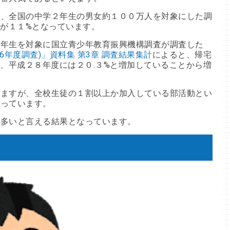
、全国の中学２年生の男女約１００万人を対象にした調
子が１１%となっています。
２年生を対象に国立青少年教育振興機構調査が調査した
年度調査)」資料集 第3章 調査結果集計
によると、帰宅
に、平成２８年度には２０.３%と増加していることから増
ますが、全校生徒の１割以上か加入している部活動とい
なっています。
は多いと言える結果となっています。