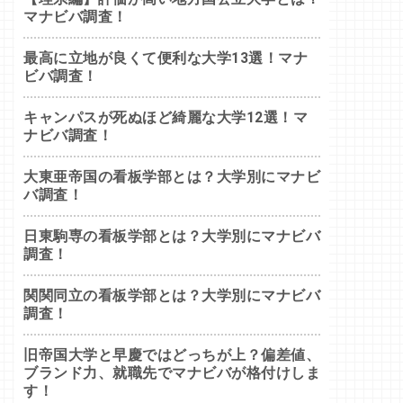
マナビバ調査！
最高に立地が良くて便利な大学13選！マナ
ビバ調査！
キャンパスが死ぬほど綺麗な大学12選！マ
ナビバ調査！
大東亜帝国の看板学部とは？大学別にマナビ
バ調査！
日東駒専の看板学部とは？大学別にマナビバ
調査！
関関同立の看板学部とは？大学別にマナビバ
調査！
旧帝国大学と早慶ではどっちが上？偏差値、
ブランド力、就職先でマナビバが格付けしま
す！