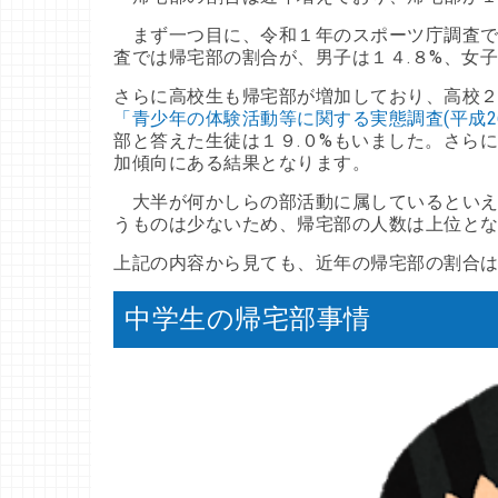
まず一つ目に、令和１年のスポーツ庁調査で
査では帰宅部の割合が、男子は１４.８%、女
さらに高校生も帰宅部が増加しており、高校
「青少年の体験活動等に関する実態調査(平成26
部と答えた生徒は１９.０%もいました。さら
加傾向にある結果となります。
大半が何かしらの部活動に属しているといえ
うものは少ないため、帰宅部の人数は上位と
上記の内容から見ても、近年の帰宅部の割合
中学生の帰宅部事情