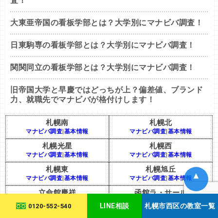
査！
大東亜帝国の看板学部とは？大学別にマナビバ調査！
日東駒専の看板学部とは？大学別にマナビバ調査！
関関同立の看板学部とは？大学別にマナビバ調査！
旧帝国大学と早慶ではどっちが上？偏差値、ブランド
力、就職先でマナビバが格付けします！
札幌南
札幌北
マナビバ調査
|
基本情報
マナビバ調査
|
基本情報
札幌光星
札幌西
マナビバ調査
|
基本情報
マナビバ調査
|
基本情報
札幌東
札幌旭丘
▲
マナビバ調査
|
基本情報
マナビバ調査
|
基本情報
立命館慶祥
函館ラ・サール
マナビバ調査
|
基本情報
マナビバ調査
|
基本情報
LINE相談
札幌市西区の教室一覧
0120-552-540
札幌第一
札幌国際情報