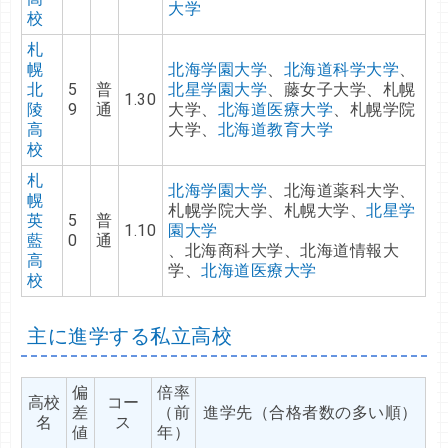
大学
校
札
幌
北海学園大学
、
北海道科学大学
、
北
5
普
北星学園大学
、藤女子大学、札幌
1.30
陵
9
通
大学、
北海道医療大学
、札幌学院
高
大学、
北海道教育大学
校
札
北海学園大学
、北海道薬科大学、
幌
札幌学院大学、札幌大学、
北星学
英
5
普
1.10
園大学
藍
0
通
、北海商科大学、北海道情報大
高
学、
北海道医療大学
校
主に進学する私立高校
偏
倍率
高校
コー
差
（前
進学先（合格者数の多い順）
名
ス
値
年）