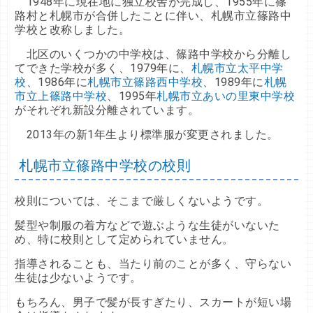
1948年に現在地に独立校舎が完成し、1955年に篠
路村と札幌市が合併したことに伴い、札幌市立篠路中
学校と改称しました。
北区のいくつかの中学校は、篠路中学校から分離し
てできた学校が多く、1979年に、
札幌市立太平中学
校
、1986年に
札幌市立篠路西中学校
、1989年に
札幌
市立上篠路中学校
、1995年
札幌市立あいの里東中学校
がそれぞれ新設分離されています。
2013年の新1年生より標準服が変更されました。
札幌市立篠路中学校の校則
校則については、そこまで厳しくないようです。
髪型や制服の着方などで遊ぶような生徒がいないた
め、特に校則として定められていません。
指導されることも、当たり前のことが多く、守らない
生徒は少ないようです。
もちろん、男子で髪が長すぎたり、スカートが短い場