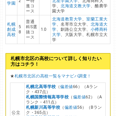
2
ー特
北星学園大学
、北海商科大
学園
進コ
学、
北海道文教大学
、酪農学
ース
園大学
北海道教育大学
、
室蘭工業大
普通
札幌
学
、名寄市立大学、
北海道大
5
科S選
創成
1.0
学
、釧路公立大学、
小樽商科
8
抜コ
高校
大学
、大阪大学、札幌市立大
ース
学
札幌市北区の高校について詳しく知りたい
方はコチラ！
★
札幌市北区の高校一覧をマナビバ調査！
札幌北高等学校
（
偏差値
66）（Aラン
ク・437点）
札幌国際情報高等学校
（
偏差値
62）（A
ランク・411点）
札幌新川高等学校
（
偏差値
56）（Bラン
公立
ク・365点）