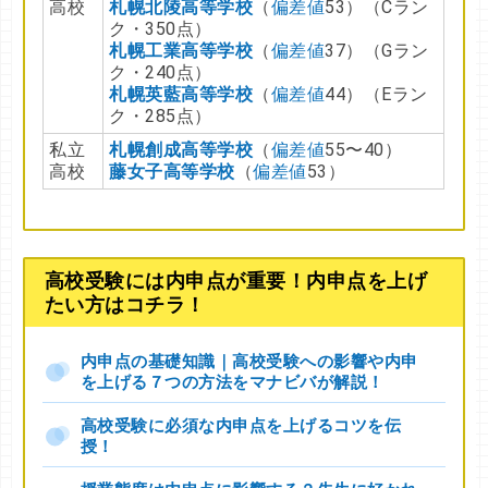
高校
札幌北陵高等学校
（
偏差値
53）（Cラン
ク・350点）
札幌工業高等学校
（
偏差値
37）（Gラン
ク・240点）
札幌英藍高等学校
（
偏差値
44）（Eラン
ク・285点）
私立
札幌
創成高等学校
（
偏差値
55〜40）
高校
藤女子高等学校
（
偏差値
53）
高校受験には内申点が重要！内申点を上げ
たい方はコチラ！
内申点の基礎知識｜高校受験への影響や内申
を上げる７つの方法をマナビバが解説！
高校受験に必須な内申点を上げるコツを伝
授！