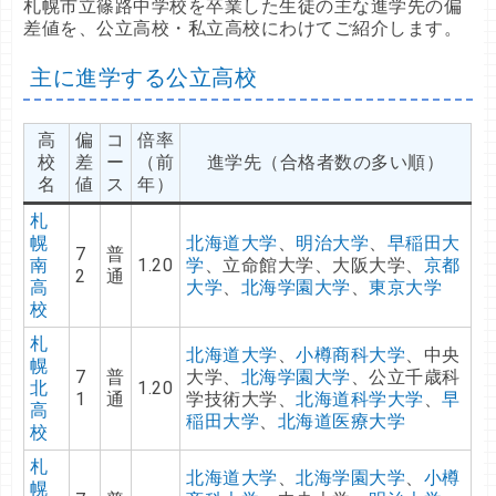
札幌市立篠路中学校を卒業した生徒の主な進学先の偏
差値を、公立高校・私立高校にわけてご紹介します。
主に進学する公立高校
高
偏
コ
倍率
校
差
ー
（前
進学先（合格者数の多い順）
名
値
ス
年）
札
幌
北海道大学
、
明治大学
、
早稲田大
7
普
南
1.20
学
、立命館大学、大阪大学、
京都
2
通
高
大学
、
北海学園大学
、
東京大学
校
札
北海道大学
、
小樽商科大学
、中央
幌
7
普
大学、
北海学園大学
、公立千歳科
北
1.20
1
通
学技術大学、
北海道科学大学
、
早
高
稲田大学
、
北海道医療大学
校
札
北海道大学
、
北海学園大学
、
小樽
幌