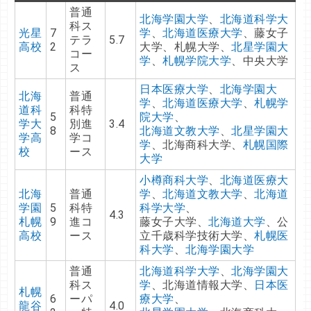
普通
北海学園大学
、
北海道科学大
科ス
光星
7
学
、
北海道医療大学
、藤女子
テラ
5.7
高校
2
大学、札幌大学、
北星学園大
コー
学
、
札幌学院大学
、中央大学
ス
日本医療大学
、
北海学園大
北海
普通
学
、
北海道医療大学
、
札幌学
道科
科特
5
院大学
、
学大
別進
3.4
8
北海道文教大学
、
北星学園大
学高
学コ
学
、北海商科大学、
札幌国際
校
ース
大学
小樽商科大学
、
北海道医療大
北海
普通
学
、
北海道文教大学
、
北海道
学園
5
科特
科学大学
、
4.3
札幌
9
進コ
藤女子大学、
北海道大学
、公
高校
ース
立千歳科学技術大学、
札幌医
科大学
、
北海学園大学
普通
北海道科学大学
、
北海学園大
科ス
学
、北海道情報大学、
日本医
札幌
6
ーパ
療大学
、
龍谷
4.0