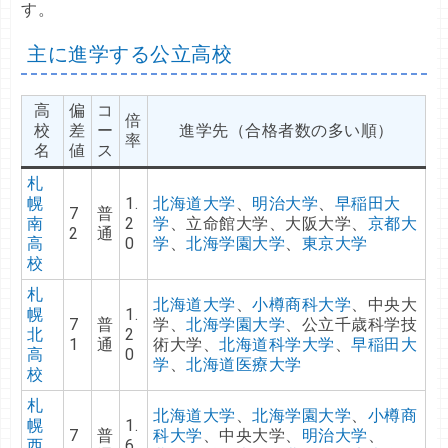
す。
主に進学する公立高校
高
偏
コ
倍
校
差
ー
進学先（合格者数の多い順）
率
名
値
ス
札
幌
1.
北海道大学
、
明治大学
、
早稲田大
7
普
南
2
学
、立命館大学、大阪大学、
京都大
2
通
高
0
学
、
北海学園大学
、
東京大学
校
札
北海道大学
、
小樽商科大学
、中央大
幌
1.
7
普
学、
北海学園大学
、公立千歳科学技
北
2
1
通
術大学、
北海道科学大学
、
早稲田大
高
0
学
、
北海道医療大学
校
札
北海道大学
、
北海学園大学
、
小樽商
幌
1.
7
普
科大学
、中央大学、
明治大学
、
西
6