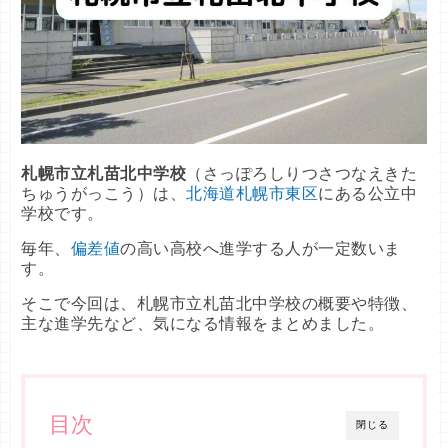
札幌市立札苗北中学校
（さっぽろしりつさつなえきた
ちゅうがっこう）は、
北海道札幌市東区
にある公立中
学校です。
毎年、
偏差値
の高い高校へ進学する人が一定数いま
す。
そこで今回は、札幌市立札苗北中学校の概要や特徴、
主な進学先など、気になる情報をまとめました。
目次
閉じる