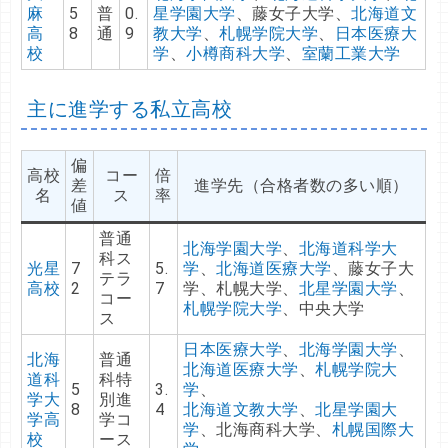
麻
5
普
0.
星学園大学
、藤女子大学、
北海道文
高
8
通
9
教大学
、
札幌学院大学
、
日本医療大
校
学
、
小樽商科大学
、
室蘭工業大学
主に進学する私立高校
偏
高校
コー
倍
差
進学先（合格者数の多い順）
名
ス
率
値
普通
北海学園大学
、
北海道科学大
科ス
光星
7
5.
学
、
北海道医療大学
、藤女子大
テラ
高校
2
7
学、札幌大学、
北星学園大学
、
コー
札幌学院大学
、中央大学
ス
日本医療大学
、
北海学園大学
、
北海
普通
北海道医療大学
、
札幌学院大
道科
科特
5
3.
学
、
学大
別進
8
4
北海道文教大学
、
北星学園大
学高
学コ
学
、北海商科大学、
札幌国際大
校
ース