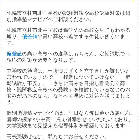
札幌市立札苗北中学校の試験対策や高校受験対策は個
別指導塾マナビバへご相談ください。
札幌市立札苗北中学校は進学先の高校を見てもわかる
通り、
偏差値
の高い高校へ進学する生徒が多くいま
す。
偏差値
の高い高校への進学はもちろん、定期試験でも
相応の対策が必要となります。
中学校の勉強は、一度つまずくと立て直しが難しいと
言われていますので、「授業についていけない」「定
期試験が不安」、「さらに高みを目指し難関公立高
校・難関私立高校への受験」を検討しているなどのお
悩みがあるのなら、なるべく早めに対策を講じましょ
う。
個別指導塾マナビバでは、平日なら毎日通い放題×プロ
講師の授業×小中高一貫で指導させていただいており、
大学受験まで見据えた指導体制を構築しております。
高校受験はぜひ、私たちにお任せください。