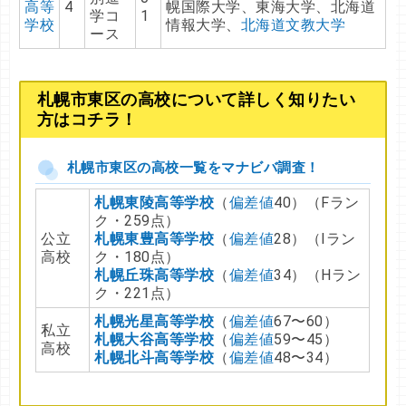
高等
4
幌国際大学、東海大学、北海道
学コ
1
学校
情報大学、
北海道文教大学
ース
札幌市東区の高校について詳しく知りたい
方はコチラ！
札幌市東区の高校一覧をマナビバ調査！
札幌東陵高等学校
（
偏差値
40）（Fラン
ク・259点）
公立
札幌東豊高等学校
（
偏差値
28）（Iラン
高校
ク・180点）
札幌丘珠高等学校
（
偏差値
34）（Hラン
ク・221点）
札幌光星高等学校
（
偏差値
67〜60）
私立
札幌大谷高等学校
（
偏差値
59〜45）
高校
札幌北斗高等学校
（
偏差値
48〜34）