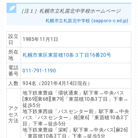
［注１］札幌市立札苗北中学校ホームページ
札幌市立札苗北中学校 (sapporo-c.ed.jp)
設立
1985年11月1日
日
所在
札幌市東区東苗穂10条３丁目16番20号
地
電話
011-791-1190
番号
人数
934名（2021年4月14日現在）
地下鉄東豊線「環状通東」駅下車→中央バス
[東69][東68][東79]「東苗穂10条3丁目」下車→
徒歩5分
アク
地下鉄東西線「バスセンター前」駅下車→中央
セス
バス「バスセンター」発[東6]「東苗穂10条3丁
方法
目」下車→徒歩5分
地下鉄東豊線「栄町」駅下車→中央バス[麻26]
「東苗穂10条3丁目」下車→徒歩5分