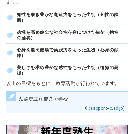
ます。
知性を磨き豊かな創造力をもった生徒（知性の錬
磨）
徳性を高め健全な社会性を身につけた生徒（徳性
の涵養）
心身を鍛え健康で実践力をもった生徒（心身の鍛
錬）
美しさを求め豊かな感性をもった生徒（情操の高
揚）
以上の目標をもとに、教育活動が行われています。
札幌市立札苗北中学校
0 (sapporo-c.ed.jp)