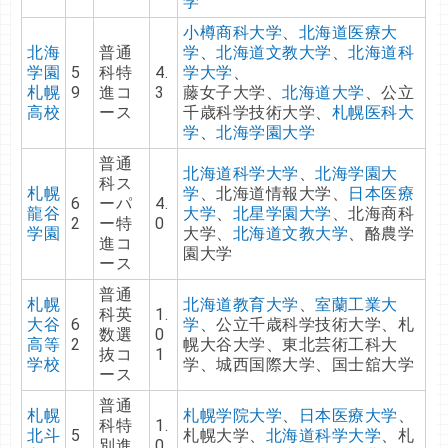
学
小樽商科大学
、
北海道医療大
北海
普通
学
、
北海道文教大学
、
北海道科
学園
5
科特
4.
学大学
、
札幌
9
進コ
3
藤女子大学、
北海道大学
、公立
高校
ース
千歳科学技術大学、
札幌医科大
学
、
北海学園大学
普通
北海道科学大学
、
北海学園大
科ス
札幌
学
、北海道情報大学、
日本医療
6
ーパ
4.
龍谷
大学
、
北星学園大学
、北海商科
2
ー特
0
学園
大学、
北海道文教大学
、酪農学
進コ
園大学
ース
普通
札幌
北海道教育大学
、
室蘭工業大
科英
1.
大谷
6
学
、公立千歳科学技術大学、札
数選
0
高等
2
幌大谷大学、東北芸術工科大
抜コ
1
学校
学、城西国際大学、国士舘大学
ース
普通
札幌
札幌学院大学
、
日本医療大学
、
科特
1.
北斗
5
札幌大学、
北海道科学大学
、札
別進
0