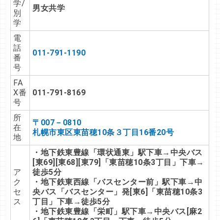
学/
男女共学
別
学
電
話
011-791-1190
番
号
FA
X番
011-791-8169
号
所
〒
007－0810
在
札幌市東区東苗穂10条３丁目16番20号
地
・地下鉄東豊線「環状通東」駅下車→中央バス
[東69][東68][東79]「東苗穂10条3丁目」下車→
ア
徒歩5分
ク
・地下鉄東西線「バスセンター前」駅下車→中
セ
央バス「バスセンター」発[東6]「東苗穂10条3
ス
丁目」下車→徒歩5分
・地下鉄東豊線「栄町」駅下車→中央バス[麻2