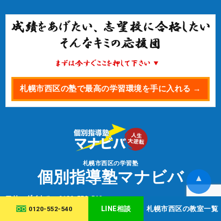
札幌市西区の塾で最高の学習環境を手に入れる →
札幌市西区の学習塾
個別指導塾マナビバ
▲
フリーダイヤル：
0120-552-540
（受付時間／9:00～22:00）
LINE相談
札幌市西区の教室一覧
0120-552-540