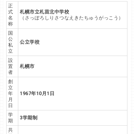
正
式
札幌市立札苗北中学校
名
（さっぽろしりさつなえきたちゅうがっこう）
称
国
公
公立学校
私
立
設
置
札幌市
者
創
立
年
1967年10月1日
月
日
学
3学期制
期
共