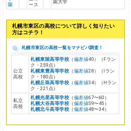
園大学
園
ース
札幌市東区の高校について詳しく知りたい
方はコチラ！
札幌市東区の高校一覧をマナビバ調査！
札幌東陵高等学校
（
偏差値
40）（Fラン
ク・259点）
公立
札幌東豊高等学校
（
偏差値
28）（Iラン
高校
ク・180点）
札幌丘珠高等学校
（
偏差値
34）（Hラン
ク・221点）
札幌光星高等学校
（
偏差値
67〜60）
私立
札幌大谷高等学校
（
偏差値
59〜45）
高校
札幌北斗高等学校
（
偏差値
48〜34）