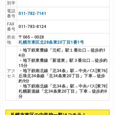
別学
電話
011-782-7141
番号
FAX
011-783-8124
番号
所在
〒
065－0028
地
札幌市東区北28条東20丁目1番1号
・地下鉄東豊線「元町」駅１番出口→徒歩約1
4分
・地下鉄東豊線「新道東」駅３番出口→徒歩約
15分
アク
・地下鉄南北線「北34条」駅→中央バス[東76]
セス
丘珠北34条線「北34条東20丁目」下車→徒歩
約9分
・地下鉄南北線「北34条」駅→中央バス[東78]
札幌新道線「北34条東20丁目」下車→徒歩約9
分