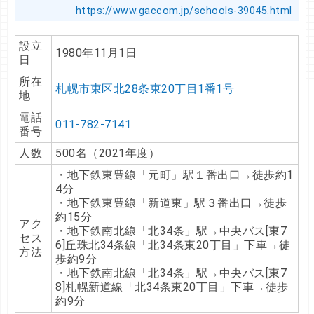
https://www.gaccom.jp/schools-39045.html
設立
1980年11月1日
日
所在
札幌市東区北28条東20丁目1番1号
地
電話
011-782-7141
番号
人数
500名（2021年度）
・地下鉄東豊線「元町」駅１番出口→徒歩約1
4分
・地下鉄東豊線「新道東」駅３番出口→徒歩
約15分
アク
・地下鉄南北線「北34条」駅→中央バス[東7
セス
6]丘珠北34条線「北34条東20丁目」下車→徒
方法
歩約9分
・地下鉄南北線「北34条」駅→中央バス[東7
8]札幌新道線「北34条東20丁目」下車→徒歩
約9分