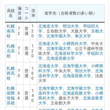
偏
コ
高校
倍
差
ー
進学先（合格者数の多い順）
名
率
値
ス
札幌
1.
北海道大学
、
明治大学
、
早稲田大
7
普
南高
2
学
、立命館大学、大阪大学、
京都大
2
通
校
0
学
、
北海学園大学
、
東京大学
北海道大学
、
小樽商科大学
、中央大
札幌
1.
7
普
学、
北海学園大学
、公立千歳科学技
北高
2
1
通
術大学、
北海道科学大学
、
早稲田大
校
0
学
、
北海道医療大学
北海道大学
、
北海学園大学
、
小樽商
札幌
1.
7
普
科大学
、中央大学、
明治大学
、
北海
西高
6
0
通
道科学大学
、
北海道医療大学
、法政
校
0
大学
札幌
北海学園大学
、
北海学園大学
、
北海
1.
国際
6
普
道科学大学
、
北海道医療大学
、
小樽
4
情報
6
通
商科大学
、藤女子大学、
北海道教育
0
高校
大学
、立命館大学