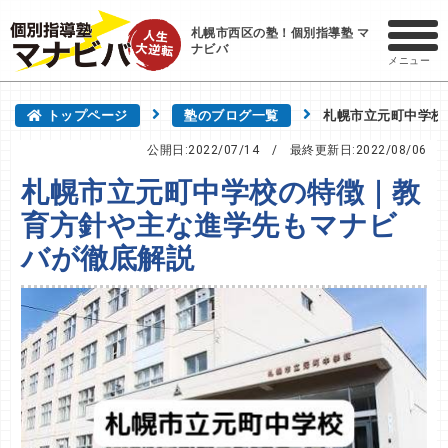
札幌市西区の塾！個別指導塾 マ
ナビバ
メニュー
トップページ
塾のブログ一覧
札幌市立元町中学校
公開日:2022/07/14
/ 最終更新日:
2022/08/06
札幌市立元町中学校の特徴｜教
育方針や主な進学先もマナビ
バが徹底解説