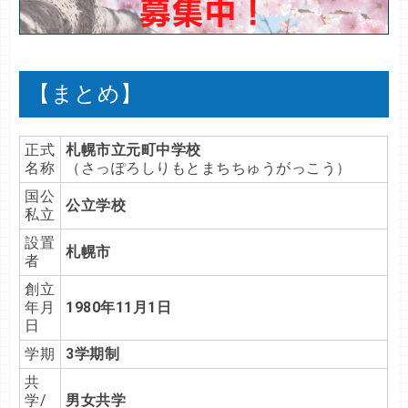
【まとめ】
正式
札幌市立元町中学校
名称
（さっぽろしりもとまちちゅうがっこう）
国公
公立学校
私立
設置
札幌市
者
創立
年月
1980年11月1日
日
学期
3学期制
共
学/
男女共学