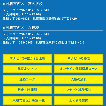
■ 札幌市西区 宮の沢校
フリーダイヤル：
0120-552-540
（受付時間／9:00～22:00）
住所：〒063-0828 札幌市西区発寒8条10丁目3-20
■ 札幌市西区 八軒校
フリーダイヤル：
0120-552-540
（受付時間／9:00～22:00）
住所：〒 063-0845 札幌市区八軒５条西２丁目３−２0
マナビバが選ばれる理由
マナビバの特徴
塾長あいさつ
オンライン個別指導コース
通塾コース
入塾の流れ
料金・時間割
マナビバ式学習法
【札幌市西区】教室一覧
よくある質問