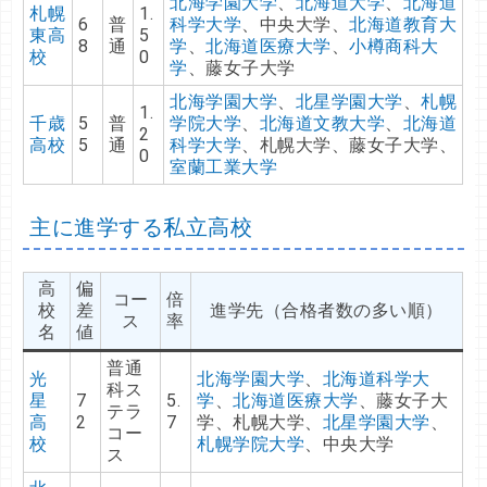
北海学園大学
、
北海道大学
、
北海道
札幌
1.
6
普
科学大学
、中央大学、
北海道教育大
東高
5
8
通
学
、
北海道医療大学
、
小樽商科大
校
0
学
、藤女子大学
北海学園大学
、
北星学園大学
、
札幌
1.
千歳
5
普
学院大学
、
北海道文教大学
、
北海道
2
高校
5
通
科学大学
、札幌大学、藤女子大学、
0
室蘭工業大学
主に進学する私立高校
高
偏
コー
倍
校
差
進学先（合格者数の多い順）
ス
率
名
値
普通
光
北海学園大学
、
北海道科学大
科ス
星
7
5.
学
、
北海道医療大学
、藤女子大
テラ
高
2
7
学、札幌大学、
北星学園大学
、
コー
校
札幌学院大学
、中央大学
ス