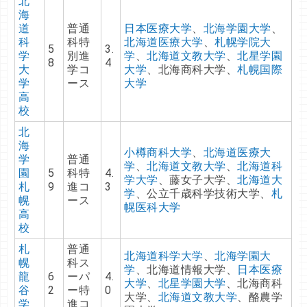
北
海
道
普通
日本医療大学
、
北海学園大学
、
科
科特
北海道医療大学
、
札幌学院大
5
3.
学
別進
学
、
北海道文教大学
、
北星学園
8
4
大
学コ
大学
、北海商科大学、
札幌国際
学
ース
大学
高
校
北
海
小樽商科大学
、
北海道医療大
学
普通
学
、
北海道文教大学
、
北海道科
園
5
科特
4.
学大学
、藤女子大学、
北海道大
札
9
進コ
3
学
、公立千歳科学技術大学、
札
幌
ース
幌医科大学
高
校
札
普通
北海道科学大学
、
北海学園大
幌
科ス
学
、北海道情報大学、
日本医療
龍
6
ーパ
4.
大学
、
北星学園大学
、北海商科
谷
2
ー特
0
大学、
北海道文教大学
、酪農学
学
進コ