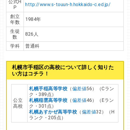
公式H
http://www.s-touun-h.hokkaido-c.ed.jp/
P
創立
1984年
年数
生徒
826人
数
学科
普通科
札幌市手稲区の高校について詳しく知りた
い方はコチラ！
札幌手稲高等学校
（
偏差値
56）（Cラン
ク・389点）
公立
札幌稲雲高等学校
（
偏差値
46）（Eラン
高校
ク・301点）
札幌あすかぜ高等学校
（
偏差値
32）（H
ランク・205点）