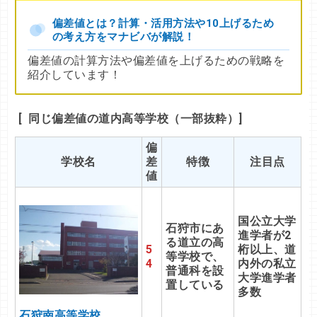
偏差値とは？計算・活用方法や10上げるため
の考え方をマナビバが解説！
偏差値の計算方法や偏差値を上げるための戦略を
紹介しています！
[ 同じ偏差値の道内高等学校（一部抜粋）]
偏
学校名
差
特徴
注目点
値
国公立大学
石狩市にあ
進学者が2
る道立の高
5
桁以上、道
等学校で、
4
内外の私立
普通科を設
大学進学者
置している
多数
石狩南高等学校