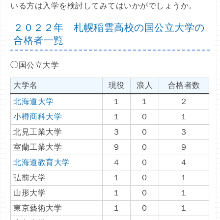
いる方は入学を検討してみてはいかがでしょうか。
２０２２年 札幌稲雲高校の国公立大学の
合格者一覧
◯国公立大学
大学名
現役
浪人
合格者数
北海道大学
１
１
２
小樽商科大学
１
０
１
北見工業大学
３
０
３
室蘭工業大学
９
０
９
北海道教育大学
４
０
４
弘前大学
１
０
１
山形大学
１
０
１
東京藝術大学
１
０
１