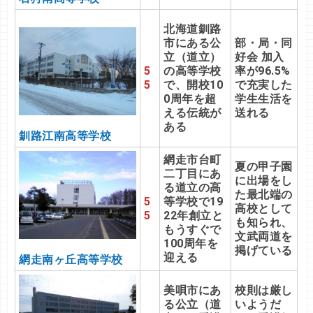
北海道釧路
市にある公
部・局・同
立（道立）
好会 加入
5
の高等学校
率が96.5%
5
で、開校10
で充実した
0周年を超
学生生活を
える伝統が
送れる
ある
釧路江南高等学校
網走市台町
夏の甲子園
二丁目にあ
に出場をし
る道立の高
た最北端の
5
等学校で19
高校として
5
22年創立と
も知られ、
もうすぐで
文武両道を
100周年を
掲げている
迎える
網走南ヶ丘高等学校
美唄市にあ
校則は厳し
る公立（道
いようだ