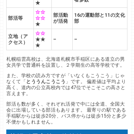
★
☆☆
部活動
16の運動部と11の文化
部活等
☆☆
が活発
部
★
☆☆
立地（ア
★
★
–
–
クセス）
★
札幌稲雲高校は、北海道札幌市手稲区にある道立の男
女共学で普通科を設置し、２学期生の高等学校です。
また、学校の読み方ですが「いなくもこうこう」じゃ
なくて「
とううんこうこう
」です。 偏差値は平均より
高く、道内の公立高校内では47位でそこそこの高さと
言えます。
部活も数が多く、それぞれ活発で中には全道、全国大
会に出場している部活もあります。 最寄りの駅である
手稲駅からは徒歩20分、バス停からは徒歩15分と多少
不便かもしれません。