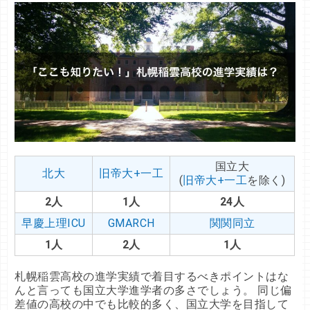
国立大
北大
旧帝大+一工
(
旧帝大+一工
を除く)
2人
1人
24人
早慶上理ICU
GMARCH
関関同立
1人
2人
1人
札幌稲雲高校の進学実績で着目するべきポイントはな
んと言っても国立大学進学者の多さでしょう。 同じ偏
差値の高校の中でも比較的多く、国立大学を目指して