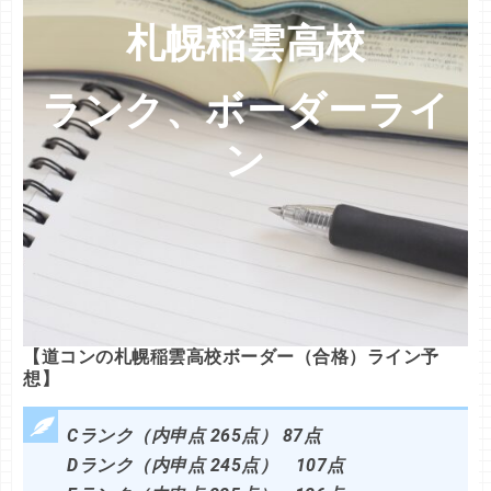
札幌稲雲高校
ランク、ボーダーライ
ン
【道コンの札幌稲雲高校ボーダー（合格）ライン予
想】
Cランク（内申点 265点） 87点
Dランク（内申点 245点） 107点