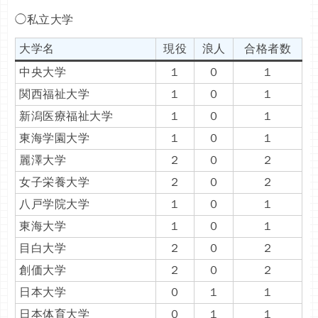
◯私立大学
大学名
現役
浪人
合格者数
中央大学
１
０
１
関西福祉大学
１
０
１
新潟医療福祉大学
１
０
１
東海学園大学
１
０
１
麗澤大学
２
０
２
女子栄養大学
２
０
２
八戸学院大学
１
０
１
東海大学
１
０
１
目白大学
２
０
２
創価大学
２
０
２
日本大学
０
１
１
日本体育大学
０
１
１