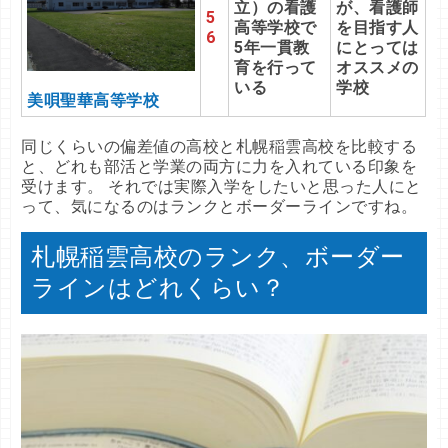
立）の看護
が、看護師
5
高等学校で
を目指す人
6
5年一貫教
にとっては
育を行って
オススメの
いる
学校
美唄聖華高等学校
同じくらいの偏差値の高校と札幌稲雲高校を比較する
と、どれも部活と学業の両方に力を入れている印象を
受けます。 それでは実際入学をしたいと思った人にと
って、気になるのはランクとボーダーラインですね。
札幌稲雲高校のランク、ボーダー
ラインはどれくらい？