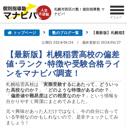
札幌市西区の塾！個別指導塾 マ
ナビバ
メニュー
トップページ
塾のブログ一覧
【最新版】札幌稲雲
公開日:2024/06/26
/ 最終更新日:
2024/06/27
【最新版】札幌稲雲高校の偏差
値･ランク･特徴や受験合格ライ
ンをマナビバ調査！
札幌稲雲高校は「
実際受験するにあたって、どういっ
た高校なのか？
」「
どのような特徴があるのか？
」
「
偏差値や難易度はどの程度なのか？
」という情報を
分かりやすく簡潔にまとめてみました。
元々興味があった人だけではなく、今の自分に合って
いる学校なのかもしれないので、是非チェックしてみ
ましょう！