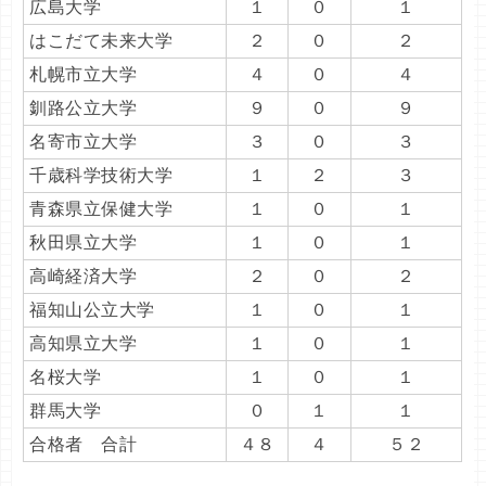
広島大学
１
０
１
はこだて未来大学
２
０
２
札幌市立大学
４
０
４
釧路公立大学
９
０
９
名寄市立大学
３
０
３
千歳科学技術大学
１
２
３
青森県立保健大学
１
０
１
秋田県立大学
１
０
１
高崎経済大学
２
０
２
福知山公立大学
１
０
１
高知県立大学
１
０
１
名桜大学
１
０
１
群馬大学
０
１
１
合格者 合計
４８
４
５２