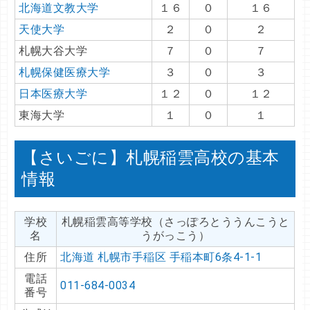
北海道文教大学
１６
０
１６
天使大学
２
０
２
札幌大谷大学
７
０
７
札幌保健医療大学
３
０
３
日本医療大学
１２
０
１２
東海大学
１
０
１
【さいごに】札幌稲雲高校の基本
情報
学校
札幌稲雲高等学校（さっぽろとううんこうと
名
うがっこう）
住所
北海道 札幌市手稲区 手稲本町6条4-1-1
電話
011-684-0034
番号