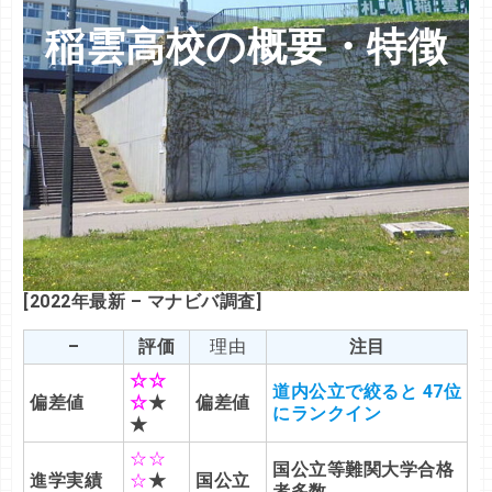
稲雲高校の概要・特徴
[2022年最新 – マナビバ調査]
–
評価
理由
注目
☆☆
道内公立で絞ると 47位
偏差値
☆
★
偏差値
にランクイン
★
☆☆
国公立等難関大学合格
進学実績
☆
★
国公立
者多数