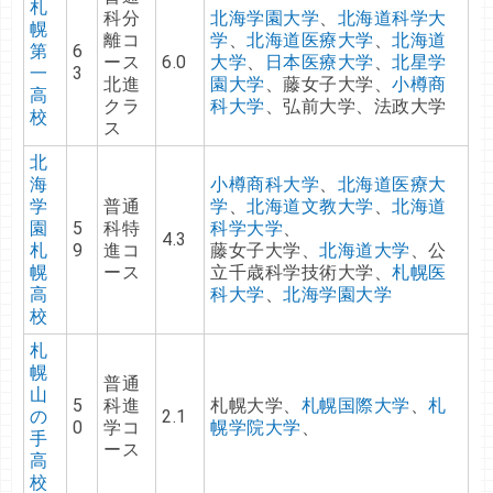
札
科分
北海学園大学
、
北海道科学大
幌
離コ
学
、
北海道医療大学
、
北海道
第
6
ース
6.0
大学
、
日本医療大学
、
北星学
一
3
北進
園大学
、藤女子大学、
小樽商
高
クラ
科大学
、弘前大学、法政大学
校
ス
北
海
小樽商科大学
、
北海道医療大
学
普通
学
、
北海道文教大学
、
北海道
園
5
科特
科学大学
、
4.3
札
9
進コ
藤女子大学、
北海道大学
、公
幌
ース
立千歳科学技術大学、
札幌医
高
科大学
、
北海学園大学
校
札
幌
普通
山
5
科進
札幌大学、
札幌国際大学
、
札
の
2.1
0
学コ
幌学院大学
、
手
ース
高
校