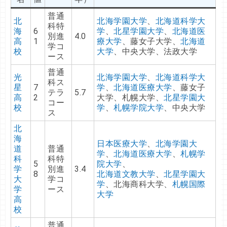
普通
北
北海学園大学
、
北海道科学大
科特
海
6
学
、
北星学園大学
、
北海道医
別進
4.0
高
1
療大学
、藤女子大学、
北海道
学コ
校
大学
、中央大学、法政大学
ース
普通
光
北海学園大学
、
北海道科学大
科ス
星
7
学
、
北海道医療大学
、藤女子
テラ
5.7
高
2
大学、札幌大学、
北星学園大
コー
校
学
、
札幌学院大学
、中央大学
ス
北
海
日本医療大学
、
北海学園大
道
普通
学
、
北海道医療大学
、
札幌学
科
科特
5
院大学
、
学
別進
3.4
8
北海道文教大学
、
北星学園大
大
学コ
学
、北海商科大学、
札幌国際
学
ース
大学
高
校
普通