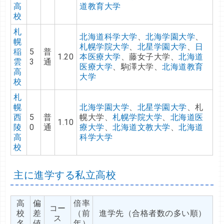
高
道教育大学
校
札
北海道科学大学
、
北海学園大学
、
幌
札幌学院大学
、
北星学園大学
、
日
稲
5
普
1.20
本医療大学
、藤女子大学、
北海道
雲
3
通
医療大学
、駒澤大学、
北海道教育
高
大学
校
札
幌
北海学園大学
、
北星学園大学
、札
西
5
普
幌大学、
札幌学院大学
、
北海道医
1.10
陵
0
通
療大学
、
北海道文教大学
、
北海道
高
科学大学
校
主に進学する私立高校
高
偏
倍率
コー
校
差
（前
進学先（合格者数の多い順）
ス
名
値
年）