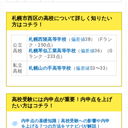
札幌市西区の高校について詳しく知りたい
方はコチラ！
札幌西陵高等学校
（
偏差値
38）（Fラン
公立
ク・250点）
高校
札幌琴似工業高等学校
（
偏差値
36）（G
ランク・233点）
私立
札幌山の手高等学校
（
偏差値
53〜33）
高校
高校受験には内申点が重要！内申点を上げ
たい方はコチラ！
内申点の基礎知識｜高校受験への影響や内申
を上げる７つの方法をマナビバが解説！