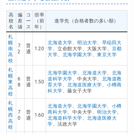
高
偏
コ
倍率
校
差
ー
（前
進学先（合格者数の多い順）
名
値
ス
年）
札
幌
北海道大学
、
明治大学
、
早稲田大
7
普
南
1.20
学
、立命館大学、大阪大学、
京都
2
通
高
大学
、
北海学園大学
、
東京大学
校
札
北海学園大学
、
北海道大学
、
北海
幌
6
普
道科学大学
、中央大学、
北海道教
東
1.50
8
通
育大学
、
北海道医療大学
、
小樽商
高
科大学
、藤女子大学
校
札
北海道大学
、
北海学園大学
、
小樽
幌
7
普
商科大学
、中央大学、
明治大学
、
西
1.60
0
通
北海道科学大学
、
北海道医療大
高
学
、法政大学
校