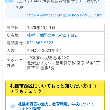
［注１］Gaccom学校教育情報サイト 西陵中
学校
https://www.gaccom.jp/schools-39033.html
設立日
1973年10月1日
所在地
札幌市西区発寒15条2丁目2-1
電話番号
011-662-9323
人数
444名（2021年度）
JR発寒中央駅 徒歩22分
アクセス
北海道中央バス新川発寒線 発寒15条3丁
方法
目下車 徒歩5分
札幌市西区についてもっと知りたい方はコ
チラもチェック！
札幌市西区の魅力、教育環境、学校について
マナビバ調査！