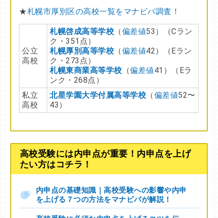
★
札幌市厚別区の高校一覧をマナビバ調査！
札幌啓成高等学校
（
偏差値
53）（Cラン
ク・351点）
公立
札幌厚別高等学校
（
偏差値
42）（Eラン
高校
ク・273点）
札幌東商業高等学校
（
偏差値
41）（Eラ
ンク・268点）
私立
北星学園大学付属高等学校
（
偏差値
52〜
高校
43）
高校受験には内申点が重要！内申点を上げ
たい方はコチラ！
内申点の基礎知識｜高校受験への影響や内申
を上げる７つの方法をマナビバが解説！