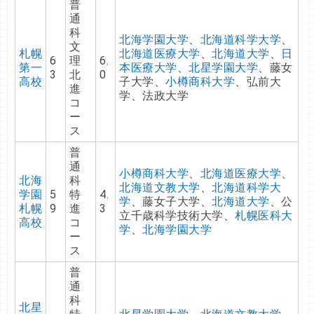
普
通
科
北海学園大学
、
北海道科学大学
、
文
札幌
北海道医療大学
、
北海道大学
、
日
6
理
6.
第一
本医療大学
、
北星学園大学
、藤女
3
北
0
高校
子大学、
小樽商科大学
、弘前大
進
学、法政大学
コ
ー
ス
普
通
小樽商科大学
、
北海道医療大学
、
北海
科
北海道文教大学
、
北海道科学大
学園
5
特
4.
学
、藤女子大学、
北海道大学
、公
札幌
9
進
3
立千歳科学技術大学、
札幌医科大
高校
コ
学
、
北海学園大学
ー
ス
普
通
科
北星