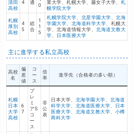
清田
4
通
業大学、札幌大学、藤女子大学、
札
0
高校
幌学院大学
札幌学院大学
、
北星学園大学
、
北海
札幌
1.
4
総
学園大学
、
北海道科学大学
、札幌大
厚別
1
5
合
学、北海道情報大学、
北海道文教大
高校
5
学
、
日本医療大学
主に進学する私立高校
偏
コ
高校
倍
差
ー
進学先（合格者の多い順）
名
率
値
ス
プ
レ
札幌
日本大学、
北海学園大学
、
北海道
ミ
非
日本
6
科学大学
、
北海道医療大学
、
日本
アS
公
大学
7
医療大学
、
北海道文教大学
、
小樽
コ
表
高校
商科大学
ー
ス