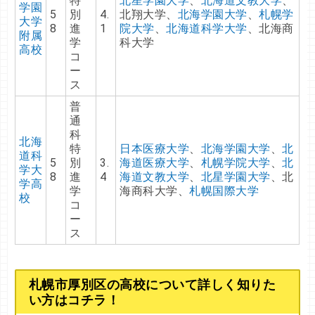
特
北星学園大学
、
北海道文教大学
、
学園
5
別
4.
北翔大学、
北海学園大学
、
札幌学
大学
8
進
1
院大学
、
北海道科学大学
、北海商
附属
学
科大学
高校
コ
ー
ス
普
通
科
北海
特
日本医療大学
、
北海学園大学
、
北
道科
5
別
3.
海道医療大学
、
札幌学院大学
、
北
学大
8
進
4
海道文教大学
、
北星学園大学
、北
学高
学
海商科大学、
札幌国際大学
校
コ
ー
ス
札幌市厚別区の高校について詳しく知りた
い方はコチラ！