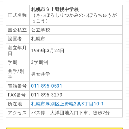
札幌市立上野幌中学校
正式名称
（さっぽろしりつかみのっぽろちゅうが
っこう）
国公私立
公立学校
設置者
札幌市
創立年月
1989年3月24日
日
学期
3学期制
共学/別
男女共学
学
電話番号
011-895‐0531
FAX番号
011-895‐3279
所在地
札幌市厚別区上野幌2条3丁目10-1
アクセス
バス停 大洋団地入口下車、徒歩2分