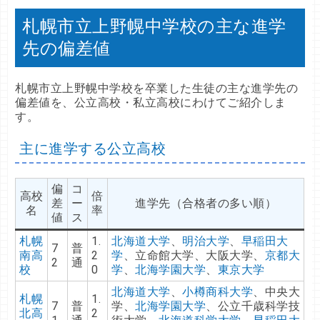
札幌市立上野幌中学校の主な進学
先の偏差値
札幌市立上野幌中学校を卒業した生徒の主な進学先の
偏差値を、公立高校・私立高校にわけてご紹介しま
す。
主に進学する公立高校
偏
コ
高校
倍
差
ー
進学先（合格者の多い順）
名
率
値
ス
札幌
1.
北海道大学
、
明治大学
、
早稲田大
7
普
南高
2
学
、立命館大学、大阪大学、
京都大
2
通
校
0
学
、
北海学園大学
、
東京大学
北海道大学
、
小樽商科大学
、中央大
札幌
1.
7
普
学、
北海学園大学
、公立千歳科学技
北高
2