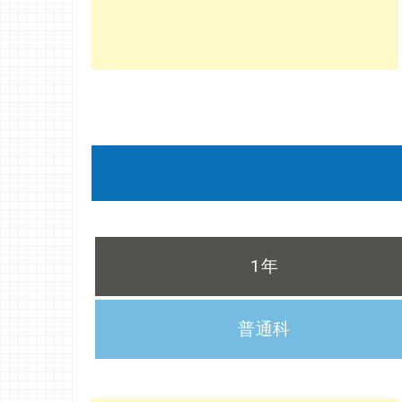
1年
普通科