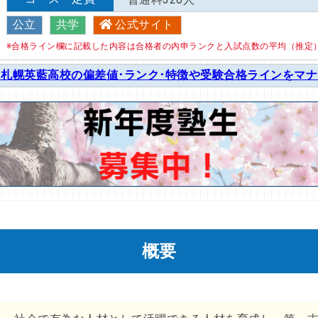
公立
共学
公式サイト
※合格ライン欄に記載した内容は合格者の内申ランクと入試点数の平均（推定
札幌英藍高校の偏差値･ランク･特徴や受験合格ラインをマ
概要