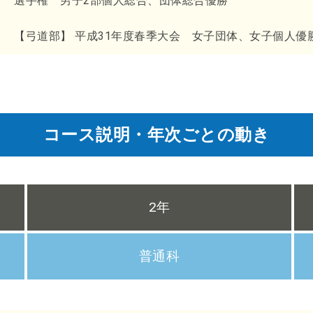
選手権 男子2部個人総合、団体総合優勝
【弓道部】 平成31年度春季大会 女子団体、女子個人優
コース説明・年次ごとの動き
2年
普通科