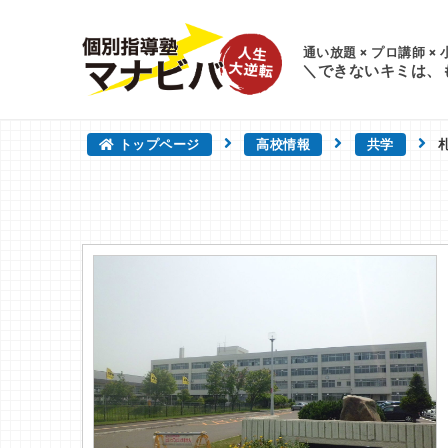
通い放題 × プロ講師 ×
＼できないキミは、
トップページ
高校情報
共学