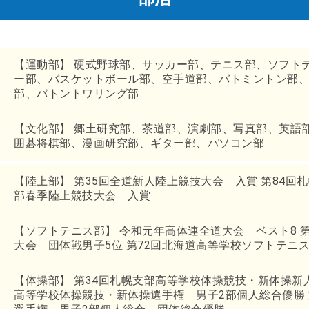
【運動部】 硬式野球部、サッカー部、テニス部、ソフト
ー部、バスケットボール部、空手道部、バトミントン部
部、バトントワリング部
【文化部】 郷土研究部、茶道部、演劇部、写真部、英語
囲碁将棋部、漫画研究部、ギター部、パソコン部
【陸上部】 第35回全道新人陸上競技大会 入賞 第84回
部春季陸上競技大会 入賞
【ソフトテニス部】 令和元年高体連全道大会 ベスト8 
大会 団体戦男子5位 第72回北海道高等学校ソフトテニ
【体操部】 第34回札幌支部高等学校体操競技・新体操新
高等学校体操競技・新体操選手権 男子2部個人総合優勝 