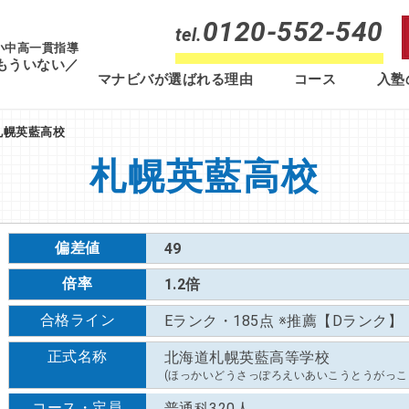
0120-552-540
tel.
 小中高一貫指導
もういない／
マナビバが選ばれる理由
コース
入塾
札幌英藍高校
札幌英藍高校
偏差値
49
倍率
1.2倍
合格ライン
Eランク・185点 ※推薦【Dランク】
正式名称
北海道札幌英藍高等学校
(ほっかいどうさっぽろえいあいこうとうがっこ
コース・定員
普通科320人