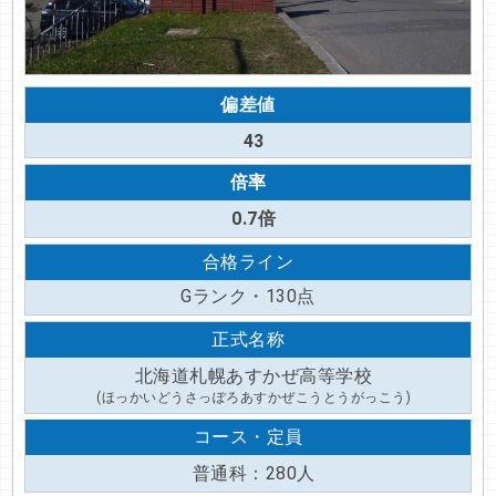
偏差値
43
倍率
0.7倍
合格ライン
Gランク・130点
正式名称
北海道札幌あすかぜ高等学校
(ほっかいどうさっぽろあすかぜこうとうがっこう)
コース・定員
普通科：280人