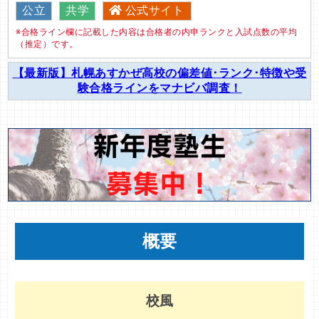
公立
共学
公式サイト
※合格ライン欄に記載した内容は合格者の内申ランクと入試点数の平均
（推定）です。
【最新版】札幌あすかぜ高校の偏差値･ランク･特徴や受
験合格ラインをマナビバ調査！
概要
校風