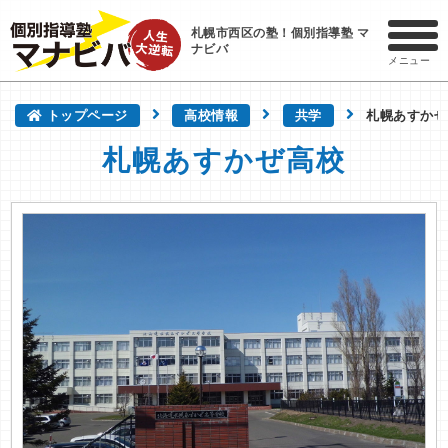
札幌市西区の塾！個別指導塾 マ
ナビバ
メニュー
トップページ
高校情報
共学
札幌あすかぜ
札幌あすかぜ高校