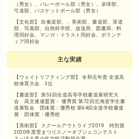
（男女）、バレーボール部（男女）、卓球部、
弓道部、バスケットボール部（男女）
【文化部】 吹奏楽部、、美術部、書道部、茶道
部、写真部、自然科学部、放送局、図書局、料
理同好会、マンガ・イラスト同好会、ボランテ
ィア同好会
主な実績
【ウェイトリフティング部】 令和元年度 全道高
校体育大会 3位
【書道部】 第53回全道高等学校書道展研究大
会 高文連連盟賞・ 優秀賞 第72回北海道学生書
道展覧会 団体賞：優秀校 第64回全道学校書道
展 団体賞：優秀校
【美術部】 スクールアウトライブ2019 特別賞
2020年度雪まつりスノーオブジェコンテスト
さっぽろ青少年女性活動協会賞