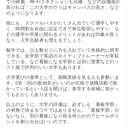
で小綺麗、Wi-Fiコネクションも完備、などの設備面が
良ければ「この大学のウリはキャンパスの良さ」など
のようになります。
他にも、スクールバスがたくさん出ていて通学しやす
く、時間割を自由に設定できて単位取得しやすい、な
どの通学や卒業に関わるメリットがあれば印象が良く
なり、入学志願者も増えるでしょう。
勉学では、少人数ゼミに力を入れていて本格的に研究
できる、全学部で英語のネイティブトレーナーが常駐
している、など看板になる学部とは別に授業などのソ
フト面で評判のいい大学もあります。
大学選びの基準として、就職実績を見る人も多数いま
す。OB・OGの面倒見がいいのが伝統で就職活動で助
かっているという話を聞けば、進学する候補に挙がっ
てもおかしくありません。
以上のように、大学の評価は、必ずしも「看板学部」
の有無で決まるワケではありません。「看板学部」が
ないなら、別の看板になり得る何らかのアピールポイ
ントを創り出せばいいのです。