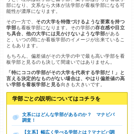
部になり、文系なら大体が法学部が看板学部になる可
能性が濃厚になります。
その一方で、
その大学を特徴づけるような要素を持つ
学部
も看板学部になります。その学部の
存在感や目立
ち具合、他の大学には見かけないような学部
がある
と、いつの間にか看板学部のイメージが出来ているこ
ともあります。
もちろん、偏差値がその大学の中で最も高い学部を看
板学部と見るのも決して間違いではありません。
「特にココの学部がその大学を代表する学部だ！」と
言える決定的なものがない場合は、やはり偏差値の高
い学部を看板学部と見る
向きも大きいです。
学部ごとの説明についてはコチラを
文系にはどんな学部があるのか？ マナビバ
調査！
【文系】幅広く学べる学部とは？マナビバ調