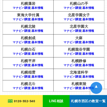
札幌藻岩
札幌山の手
マナビバ調査
|
基本情報
マナビバ調査
|
基本情報
東海大学付属
北星学園女子
マナビバ調査
|
基本情報
マナビバ調査
|
基本情報
札幌北陵
北星学園大
マナビバ調査
|
基本情報
マナビバ調査
|
基本情報
札幌創成
大麻
マナビバ調査
|
基本情報
マナビバ調査
|
基本情報
札幌白石
札幌龍谷学園
マナビバ調査
|
基本情報
マナビバ調査
|
基本情報
札幌平岸
札幌静修
マナビバ調査
|
基本情報
マナビバ調査
|
基本情報
札幌稲雲
北海道科学
マナビバ調査
|
基本情報
マナビバ調査
|
基本情報
札幌北斗
札幌東陵
▲
マナビバ調査
|
基本情報
マナビバ調査
|
基本情報
LINE相談
札幌市西区の教室一覧
0120-552-540