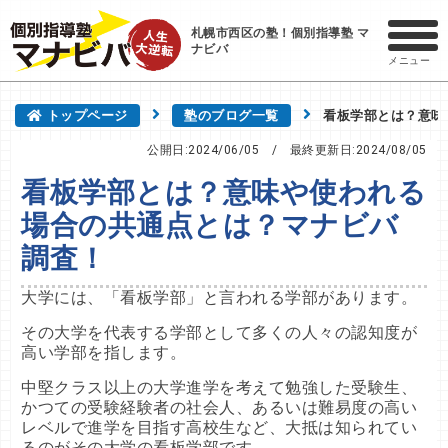
札幌市西区の塾！個別指導塾 マ
ナビバ
メニュー
トップページ
塾のブログ一覧
看板学部とは？意味
公開日:2024/06/05
/ 最終更新日:
2024/08/05
看板学部とは？意味や使われる
場合の共通点とは？マナビバ
調査！
大学には、「看板学部」と言われる学部があります。
その大学を代表する学部として多くの人々の認知度が
高い学部を指します。
中堅クラス以上の大学進学を考えて勉強した受験生、
かつての受験経験者の社会人、あるいは難易度の高い
レベルで進学を目指す高校生など、大抵は知られてい
るのがその大学の看板学部です。