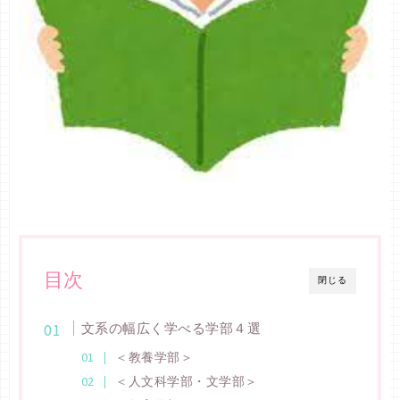
目次
閉じる
文系の幅広く学べる学部４選
＜教養学部＞
＜人文科学部・文学部＞