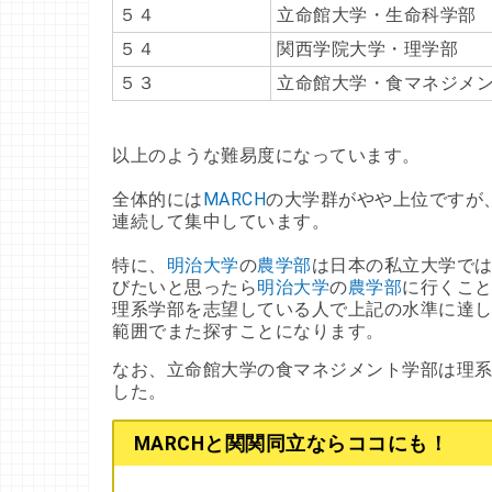
５４
立命館大学・生命科学部
５４
関西学院大学・理学部
５３
立命館大学・食マネジメ
以上のような難易度になっています。
全体的には
MARCH
の大学群がやや上位ですが
連続して集中しています。
特に、
明治大学
の
農学部
は日本の私立大学で
びたいと思ったら
明治大学
の
農学部
に行くこ
理系学部を志望している人で上記の水準に達
範囲でまた探すことになります。
なお、立命館大学の食マネジメント学部は理
した。
MARCHと関関同立ならココにも！