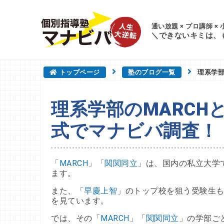
通い放題 × プロ講師 ×
＼できないキミは、
トップページ
塾のブログ一覧
理系学部
理系学部のMARCH
式でマナビバ調査！
「
MARCH
」「
関関同立
」は、国内の私立大学
ます。
また、「
早慶上智
」のトップ校を狙う受験生
を見ています。
では、その「
MARCH
」「
関関同立
」の学部ご