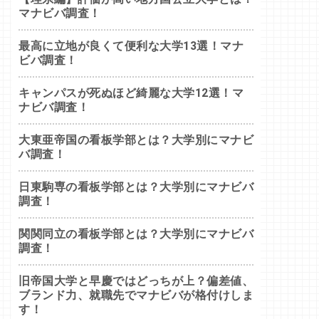
マナビバ調査！
最高に立地が良くて便利な大学13選！マナ
ビバ調査！
キャンパスが死ぬほど綺麗な大学12選！マ
ナビバ調査！
大東亜帝国の看板学部とは？大学別にマナビ
バ調査！
日東駒専の看板学部とは？大学別にマナビバ
調査！
関関同立の看板学部とは？大学別にマナビバ
調査！
旧帝国大学と早慶ではどっちが上？偏差値、
ブランド力、就職先でマナビバが格付けしま
す！