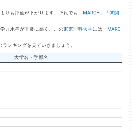
部よりも評価が下がります。それでも「
MARCH
」「
関関
、学力水準が非常に高く、この
東京理科大学
には「
MARC
のランキングを見ていきましょう。
大学名・学部名
部
部