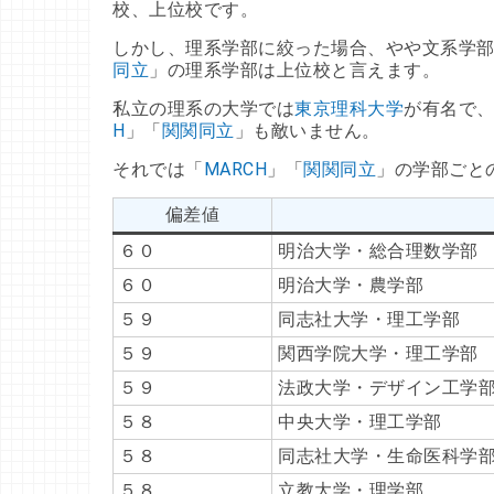
校、上位校です。
しかし、理系学部に絞った場合、やや文系学
同立
」の理系学部は上位校と言えます。
私立の理系の大学では
東京理科大学
が有名で
H
」「
関関同立
」も敵いません。
それでは「
MARCH
」「
関関同立
」の学部ごと
偏差値
６０
明治大学・総合理数学部
６０
明治大学・農学部
５９
同志社大学・理工学部
５９
関西学院大学・理工学部
５９
法政大学・デザイン工学
５８
中央大学・理工学部
５８
同志社大学・生命医科学
５８
立教大学・理学部