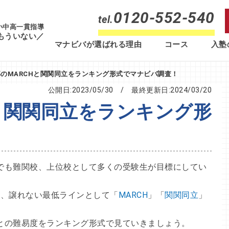
0120-552-540
tel.
 小中高一貫指導
もういない／
マナビバが選ばれる理由
コース
入塾
のMARCHと関関同立をランキング形式でマナビバ調査！
公開日:2023/05/30
/ 最終更新日:
2024/03/20
と関関同立をランキング形
でも難関校、上位校として多くの受験生が目標にしてい
も、譲れない最低ラインとして「
MARCH
」「
関関同立
」
との難易度をランキング形式で見ていきましょう。