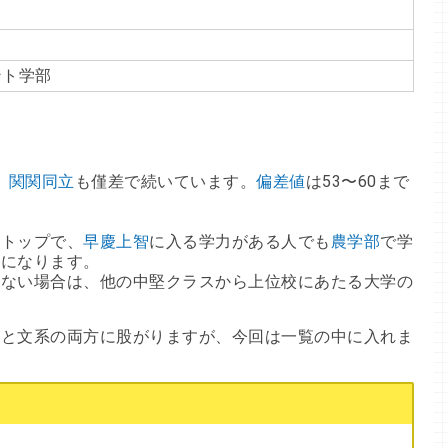
ント学部
、
関関同立
も僅差で続いています。
偏差値
は53〜60まで
はトップで、
早慶上智
に入る学力がある人でも
農学部
で学
とになります。
しない場合は、他の中堅クラスから上位校にあたる大学の
系と文系の両方に股がりますが、今回は一覧の中に入れま