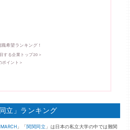
就職希望ランキング！
注目する企業トップ20＞
のポイント＞
関同立」ランキング
「
MARCH
」「
関関同立
」は日本の私立大学の中では難関