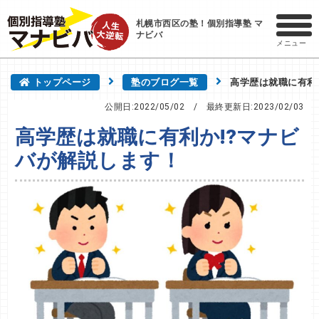
札幌市西区の塾！個別指導塾 マ
ナビバ
メニュー
トップページ
塾のブログ一覧
高学歴は就職に有利
公開日:2022/05/02
/ 最終更新日:
2023/02/03
高学歴は就職に有利か!?マナビ
バが解説します！