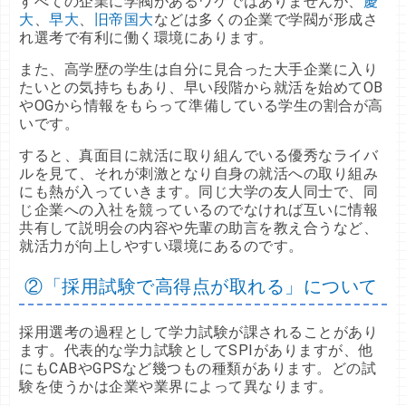
すべての企業に学閥があるワケではありませんが、
慶
大
、
早大
、
旧帝国大
などは多くの企業で学閥が形成さ
れ選考で有利に働く環境にあります。
また、高学歴の学生は自分に見合った大手企業に入り
たいとの気持ちもあり、早い段階から就活を始めてOB
やOGから情報をもらって準備している学生の割合が高
いです。
すると、真面目に就活に取り組んでいる優秀なライバ
ルを見て、それが刺激となり自身の就活への取り組み
にも熱が入っていきます。同じ大学の友人同士で、同
じ企業への入社を競っているのでなければ互いに情報
共有して説明会の内容や先輩の助言を教え合うなど、
就活力が向上しやすい環境にあるのです。
②「採用試験で高得点が取れる」について
採用選考の過程として学力試験が課されることがあり
ます。代表的な学力試験としてSPIがありますが、他
にもCABやGPSなど幾つもの種類があります。どの試
験を使うかは企業や業界によって異なります。