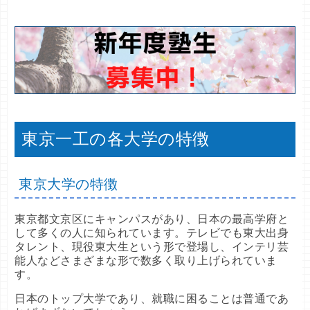
共テ
共テ
共テ
学科・専攻・その
学科・専攻・その
学科・専攻・その
日程方式
日程方式
日程方式
偏差
偏差
偏差
得点
得点
得点
他
他
他
名
名
名
値
値
値
率
率
率
情報理工
生命理工
環境・社会理工
前期
前期
前期
８６%
８２%
８３%
６７
６７
６７
東京一工の各大学の特徴
東京大学の特徴
東京都文京区にキャンパスがあり、日本の最高学府と
して多くの人に知られています。テレビでも東大出身
タレント、現役東大生という形で登場し、インテリ芸
能人などさまざまな形で数多く取り上げられていま
す。
日本のトップ大学であり、就職に困ることは普通であ