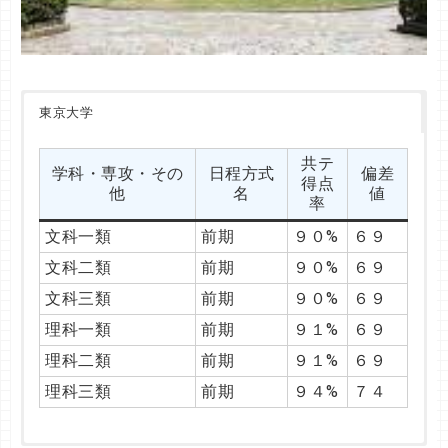
東京大学
共テ
学科・専攻・その
日程方式
偏差
得点
他
名
値
率
文科一類
前期
９０%
６９
文科二類
前期
９０%
６９
文科三類
前期
９０%
６９
理科一類
前期
９１%
６９
理科二類
前期
９１%
６９
理科三類
前期
９４%
７４