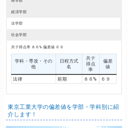
商学部
経済学部
法学部
社会学部
共テ得点率 ８５% 偏差値 ６９
共テ得点率 ８５%～９３% 偏差値 ６９～６４
共テ得点率 ８６% 偏差値 ６９
共テ
共テ
学科・専攻・その
学科・専攻・その
日程方式
日程方式
偏差
偏差
共テ
得点
得点
学科・専攻・その
日程方式
偏差
他
他
名
名
値
値
得点
率
率
他
名
値
率
商
経済
前期
前期
８５%
８５%
６９
６９
法律
前期
８６%
６９
経済
後期
９３%
７４
共テ得点率 ８９% 偏差値 ６９
東京工業大学の偏差値を学部・学科別に紹
共テ
学科・専攻・その
日程方式
偏差
得点
介します！
他
名
値
率
社会
前期
８９%
６９