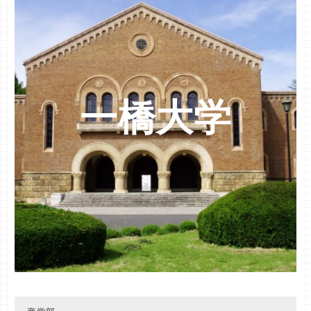
物理工
地域環境工
前期
前期
８７%
８５%
６７
６４
電気電子工
食料・環境経済
前期
前期
８７%
８５%
６７
６４
情報
森林科学
前期
前期
９０%
８５%
６９
６４
工業化学
食品生物科学
前期
前期
８４%
８７%
６４
６７
一橋大学