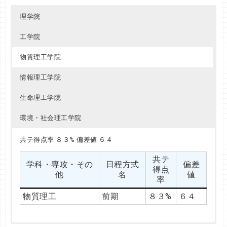
理学院
工学院
物質理工学院
情報理工学院
生命理工学院
環境・社会理工学院
共テ得点率 ８３% 偏差値 ６７
共テ得点率 ８２% 偏差値 ６７
共テ得点率 ８３% 偏差値 ６４
共テ
共テ
学科・専攻・その
学科・専攻・その
日程方式
日程方式
偏差
偏差
共テ
得点
得点
学科・専攻・その
日程方式
偏差
他
他
名
名
値
値
得点
率
率
他
名
値
率
理
工
前期
前期
８３%
８２%
６７
６７
物質理工
前期
８３%
６４
共テ得点率 ８６% 偏差値 ６７
共テ得点率 ８２% 偏差値 ６７
共テ得点率 ８３% 偏差値 ６７