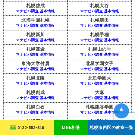
札幌啓成
札幌大谷
マナビバ調査
|
基本情報
マナビバ調査
|
基本情報
北海学園札幌
札幌清田
マナビバ調査
|
基本情報
マナビバ調査
|
基本情報
札幌新川
札幌手稲
マナビバ調査
|
基本情報
マナビバ調査
|
基本情報
札幌藻岩
札幌山の手
マナビバ調査
|
基本情報
マナビバ調査
|
基本情報
東海大学付属
北星学園女子
マナビバ調査
|
基本情報
マナビバ調査
|
基本情報
札幌北陵
北星学園大
マナビバ調査
|
基本情報
マナビバ調査
|
基本情報
札幌創成
大麻
マナビバ調査
|
基本情報
マナビバ調査
|
基本情報
札幌白石
札幌龍谷学園
▲
マナビバ調査
|
基本情報
マナビバ調査
|
基本情報
札幌平岸
札幌静修
マナビバ調査
|
基本情報
マナビバ調査
|
基本情報
LINE相談
札幌市西区の教室一覧
0120-552-540