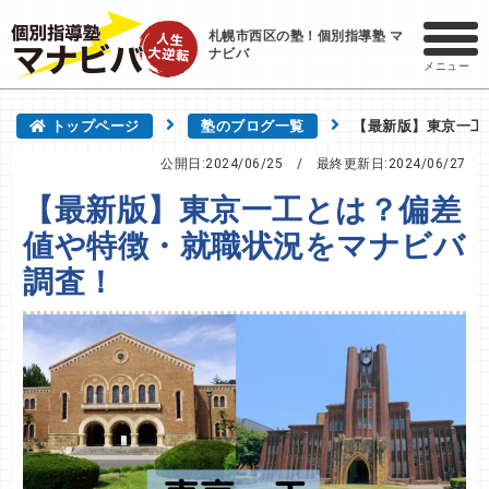
札幌市西区の塾！個別指導塾 マ
ナビバ
メニュー
トップページ
塾のブログ一覧
【最新版】東京一工
公開日:2024/06/25
/ 最終更新日:
2024/06/27
【最新版】東京一工とは？偏差
値や特徴・就職状況をマナビバ
調査！