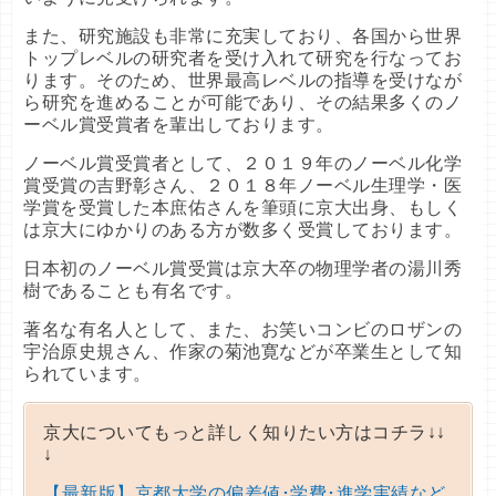
また、研究施設も非常に充実しており、各国から世界
トップレベルの研究者を受け入れて研究を行なってお
ります。そのため、世界最高レベルの指導を受けなが
ら研究を進めることが可能であり、その結果多くのノ
ーベル賞受賞者を輩出しております。
ノーベル賞受賞者として、２０１９年のノーベル化学
賞受賞の吉野彰さん、２０１８年ノーベル生理学・医
学賞を受賞した本庶佑さんを筆頭に京大出身、もしく
は京大にゆかりのある方が数多く受賞しております。
日本初のノーベル賞受賞は京大卒の物理学者の湯川秀
樹であることも有名です。
著名な有名人として、また、お笑いコンビのロザンの
宇治原史規さん、作家の菊池寛などが卒業生として知
られています。
京大についてもっと詳しく知りたい方はコチラ↓↓
↓
【最新版】京都大学の偏差値･学費･進学実績など