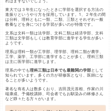
ればまずないでしょう。
東大では３年生になったときに学部を選択する方法の
進振りというやり方を採用しています。1、２年生の間
は分科、理科ともに一類、二類、三類とそれぞれ一般
教養などを身につける学習が多いのが特徴です。
文系は文科一類は法学部、文科二類は経済学部、文科
三類は文学部もしくは教育学部に進学する学生が多い
ようです。
理系は理科一類が工学部、理学部、理科二類が農学、
工学、薬学、工学部に進学することが多く、理科三類
は主に医学部に進学します。
理系の中でも
理科三類は日本でも最難関の学部
として
知られています。多くの方が研修医となり、医師にな
ることが多いようです。
著名な有名人は数多くおり、吉田茂元首相、作家の川
端康成、予備校講師、司会者でもお馴染みの林修さん
など錚々たる方々がいます。