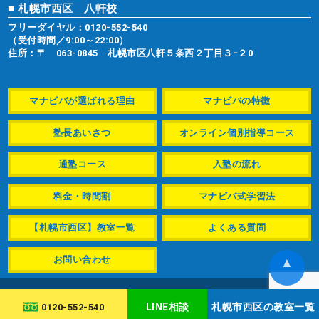
■ 札幌市西区 八軒校
フリーダイヤル：
0120-552-540
（受付時間／9:00～22:00）
住所：〒 063-0845 札幌市区八軒５条西２丁目３−２0
マナビバが選ばれる理由
マナビバの特徴
塾長あいさつ
オンライン個別指導コース
通塾コース
入塾の流れ
料金・時間割
マナビバ式学習法
【札幌市西区】教室一覧
よくある質問
お問い合わせ
▲
© manabiba-s.com
LINE相談
札幌市西区の教室一覧
0120-552-540