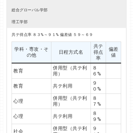
総合グローバル学部
理工学部
共テ得点率 ７７%～７８% 偏差値 ５７
共テ得点率 ８６%～８９% 偏差値 ６４〜６７
共テ得点率 ８３%～９１% 偏差値 ５９～６９
共テ
共テ
学科・専攻・そ
学科・専攻・そ
偏差
偏差
共テ
日程方式名
日程方式名
得点
得点
学科・専攻・そ
偏差
の他
の他
値
値
日程方式名
得点
率
率
の他
値
率
併用型（共テ利
併用型（共テ利
７
８
神
哲
併用型（共テ利
８
用）
用）
７%
９%
教育
用）
６%
７
８
神
哲
共テ利用
共テ利用
９
８%
９%
教育
共テ利用
０%
神
ＴＥＡＰ利用型
併用型（共テ利
８
５７
史
６７
併用型（共テ利
８
用）
８%
心理
用）
７%
８
史
共テ利用
８
９%
心理
共テ利用
９%
併用型（共テ利
８
国文
６７
併用型（共テ利
９
用）
７%
社会