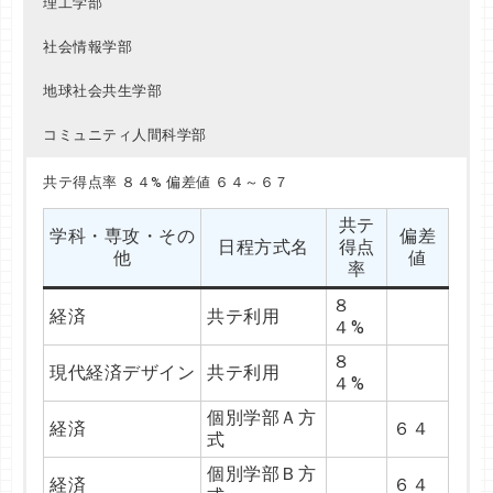
理工学部
ポルトガル語
ＴＥＡＰ利用型
６４
社会情報学部
地球社会共生学部
コミュニティ人間科学部
共テ得点率 ８０%～８９% 偏差値 ５９～６７
共テ得点率 ８１%～８９% 偏差値 ６４
共テ得点率 ８４% 偏差値 ６４～６７
共テ
共テ
学科・専攻・
学科・専攻・
偏差
偏差
共テ
日程方式名
日程方式名
得点
得点
学科・専攻・その
偏差
その他
その他
値
値
日程方式名
得点
率
率
他
値
率
８
８
英米文
教育
共テ利用
共テ利用
８
７%
６%
経済
共テ利用
４%
個別学部Ａ方式（共
個別学部日程（共
８
８
英米文
教育
６２
８
テ利用）
テ利用）
１%
２%
現代経済デザイン
共テ利用
４%
８
８
フランス文
心理
共テ利用
共テ利用
個別学部Ａ方
９%
１%
経済
６４
式
個別学部Ａ方式（共
個別学部日程（共
８
８
フランス文
心理
個別学部Ｂ方
テ利用）
テ利用）
４%
０%
経済
６４