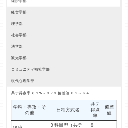
国際政治
全学部日程
経営システム
個別学部Ｂ方式（共
８
経済学部
４
５９
工
テ利用）
１%
６
経営学部
国際経済
全学部日程
情報テクノロ
８
４
共テ利用
ジー
６%
理学部
国際コミュニケ
６
全学部日程
情報テクノロ
個別学部Ｂ方式（共
７
ーション
４
５９
社会学部
ジー
テ利用）
４%
物理科学
個別学部Ａ方式
５４
法学部
物理科学
全学部日程
５４
観光学部
数理サイエン
個別学部Ａ方式
５７
ス
コミュニティ福祉学部
数理サイエン
全学部日程
５４
現代心理学部
ス
共テ得点率 ７９%～８９% 偏差値 ６２～６４
共テ得点率 ８７%～９３% 偏差値 ６９
化学・生命科
共テ得点率 ８１%～８７% 偏差値 ６２～６４
個別学部Ａ方式
５７
学
共テ
共テ
学科・専攻・そ
学科・専攻・その
偏差
偏差
共テ
日程方式名
日程方式名
得点
得点
化学・生命科
学科・専攻・そ
偏差
の他
他
値
値
全学部日程
５９
日程方式名
得点
率
率
学
の他
値
率
電気電子工
個別学部Ａ方式
５７
異文化コミュニケ
３科目型（共テ
３科目型（共テ
８
９
キリスト教
３科目型（共テ
８
ーション
利用）
利用）
７%
３%
経済