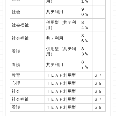
用）
１%
８
国文
共テ利用
９
８%
社会
共テ利用
０%
併用型（共テ利
８
英文
６７
併用型（共テ利
８
用）
９%
社会福祉
用）
４%
８
英文
共テ利用
８
９%
社会福祉
共テ利用
６%
併用型（共テ利
８
ドイツ文
併用型（共テ利
８
用）
６%
看護
用）
３%
８
ドイツ文
共テ利用
８
７%
看護
共テ利用
７%
併用型（共テ利
８
フランス文
教育
ＴＥＡＰ利用型
６７
用）
８%
心理
ＴＥＡＰ利用型
６９
８
フランス文
共テ利用
８%
社会
ＴＥＡＰ利用型
６９
併用型（共テ利
８
社会福祉
ＴＥＡＰ利用型
６７
新聞
用）
７%
看護
ＴＥＡＰ利用型
５９
８
新聞
共テ利用