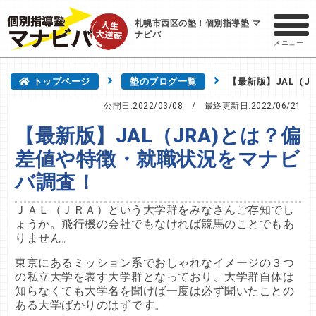
札幌市西区の塾！個別指導塾 マ
ナビバ
メニュー
トップページ
塾のブログ一覧
【最新版】JAL（J
公開日:2022/03/08
/ 最終更新日:
2022/06/21
【最新版】JAL（JRA)とは？偏
差値や特徴・就職状況をマナビ
バ調査！
ＪＡＬ（ＪＲＡ）という大学群をみなさんご存知でし
ょうか。飛行機の会社でもなければ競馬のことでもあ
りません。
東京にあるミッション系でおしゃれなイメージの３つ
の私立大学を表す大学群となっており、大学群自体は
知らなくても大学名を聞けば一度は必ず聞いたことの
ある大学ばかりのはずです。