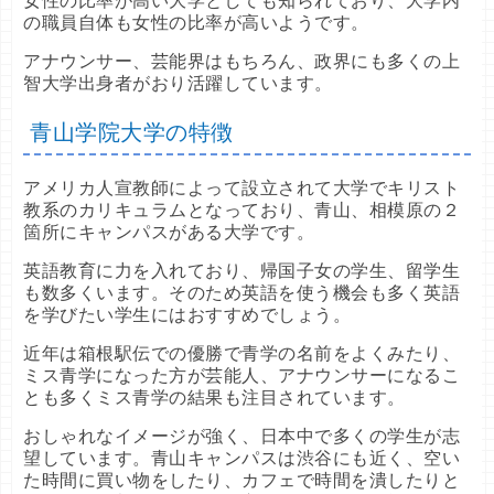
女性の比率が高い大学としても知られており、大学内
文－英米文学
６２
福祉
６科目型（共テ
８
５９
生命理学
の職員自体も女性の比率が高いようです。
メディア社会
政治
６４
６２
利用）
１%
文－英米文学
文学部日程
６２
スポーツウエル
５９
アナウンサー、芸能界はもちろん、政界にも多くの上
数学
ネス
５９
文－ドイツ文学
６２
智大学出身者がおり活躍しています。
物理
５９
文－ドイツ文学
文学部日程
６２
青山学院大学の特徴
化学
５９
文－フランス文
６２
学
生命理学
５９
アメリカ人宣教師によって設立されて大学でキリスト
文－フランス文
教系のカリキュラムとなっており、青山、相模原の２
文学部日程
６２
学
箇所にキャンパスがある大学です。
文－日本文学
６４
英語教育に力を入れており、帰国子女の学生、留学生
文－日本文学
文学部日程
６４
も数多くいます。そのため英語を使う機会も多く英語
を学びたい学生にはおすすめでしょう。
文－文芸・思想
６４
近年は箱根駅伝での優勝で青学の名前をよくみたり、
文－文芸・思想
文学部日程
６４
ミス青学になった方が芸能人、アナウンサーになるこ
史
６４
とも多くミス青学の結果も注目されています。
史
文学部日程
６４
おしゃれなイメージが強く、日本中で多くの学生が志
望しています。青山キャンパスは渋谷にも近く、空い
教育
６２
た時間に買い物をしたり、カフェで時間を潰したりと