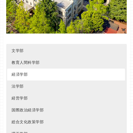
イスパニア語
６７
経営
ＴＥＡＰ利用型
６９
用）
４%
国際関係法
機能創造理工
ＴＥＡＰ利用型
ＴＥＡＰ利用型
６９
６２
８
イスパニア語
共テ利用
地球環境法
情報理工
ＴＥＡＰ利用型
ＴＥＡＰ利用型
６７
６４
７%
併用型（共テ利
８
ロシア語
６４
用）
２%
８
ロシア語
共テ利用
７%
文学部
併用型（共テ利
８
ポルトガル語
６４
教育人間科学部
用）
２%
８
経済学部
ポルトガル語
共テ利用
３%
法学部
英語
ＴＥＡＰ利用型
６７
経営学部
ドイツ語
ＴＥＡＰ利用型
６７
フランス語
ＴＥＡＰ利用型
６４
国際政治経済学部
イスパニア語
ＴＥＡＰ利用型
６４
総合文化政策学部
ロシア語
ＴＥＡＰ利用型
６２