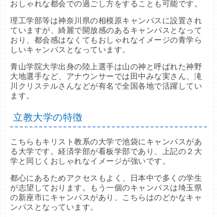
教育
文学部日程
６２
おしゃれな都会での過ごし方をすることも可能です。
理工学部等は神奈川県の相模原キャンパスに設置され
ていますが、綺麗で開放感のあるキャンパスとなって
おり、都会感はなくてもおしゃれなイメージの青学ら
しいキャンパスとなっています。
青山学院大学出身の陸上選手は山の神と呼ばれた神野
大地選手など、アナウンサーでは田中みな実さん、滝
川クリステルさんなどが有名で全国各地で活躍してい
ます。
立教大学の特徴
こちらもキリスト教系の大学で池袋にキャンパスがあ
る大学です。経済学部が看板学部であり、上記の２大
学と同じくおしゃれなイメージが強いです。
都心にあるためアクセスもよく、日本中で多くの学生
が志望しております。もう一個のキャンパスは埼玉県
の新座市にキャンパスがあり、こちらはのどかなキャ
ンパスとなっています。