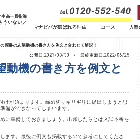
0120-552-540
tel.
 小中高一貫指導
もういない／
マナビバが選ばれる理由
コース
入塾
験の願書の志望動機の書き方を例文と合わせて解説！
公開日:2021/08/30
/ 最終更新日:
2022/06/25
望動機の書き方を例文と
け付けが始まります。締め切りギリギリに提出しようと思
な準備ができなってしまいます。
早めに準備しておきましょう。出願したらとは入試本番を
。
説します。最後に例文も掲載するので参考にしてくださ