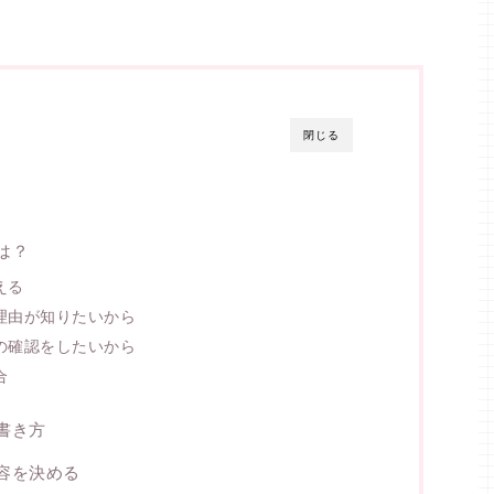
閉じる
は？
える
理由が知りたいから
の確認をしたいから
合
書き方
容を決める