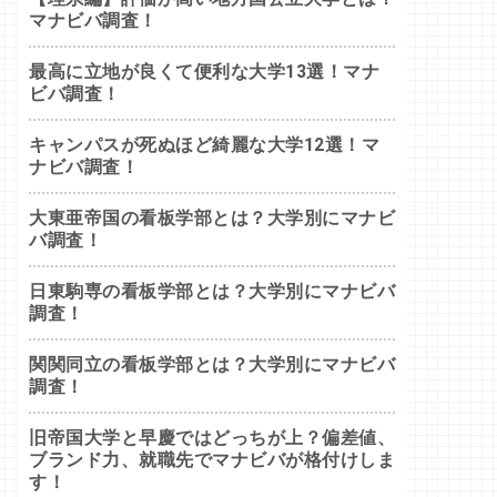
マナビバ調査！
最高に立地が良くて便利な大学13選！マナ
ビバ調査！
キャンパスが死ぬほど綺麗な大学12選！マ
ナビバ調査！
大東亜帝国の看板学部とは？大学別にマナビ
バ調査！
日東駒専の看板学部とは？大学別にマナビバ
調査！
関関同立の看板学部とは？大学別にマナビバ
調査！
旧帝国大学と早慶ではどっちが上？偏差値、
ブランド力、就職先でマナビバが格付けしま
す！