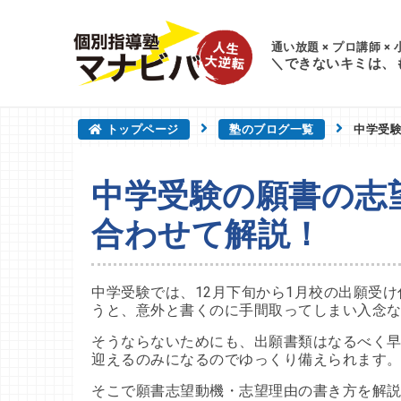
通い放題 × プロ講師 ×
＼できないキミは、
トップページ
塾のブログ一覧
中学受
中学受験の願書の志
合わせて解説！
中学受験では、12月下旬から1月校の出願受
うと、意外と書くのに手間取ってしまい入念
そうならないためにも、出願書類はなるべく
迎えるのみになるのでゆっくり備えられます
そこで願書志望動機・志望理由の書き方を解