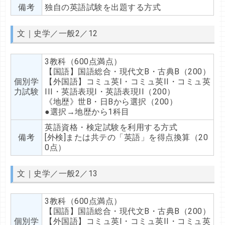
備考
独自の英語試験を出題する方式
文｜史学／一般2／12
3教科（600点満点）
【国語】国語総合・現代文B・古典B（200）
個別学
【外国語】コミュ英I・コミュ英II・コミュ英
力試験
III・英語表現I・英語表現II（200）
《地歴》世B・日Bから選択（200）
●選択→地歴から1科目
英語資格・検定試験を利用する方式
備考
[外検]または共テの「英語」を得点換算（20
0点）
文｜史学／一般2／13
3教科（600点満点）
【国語】国語総合・現代文B・古典B（200）
個別学
【外国語】コミュ英I・コミュ英II・コミュ英