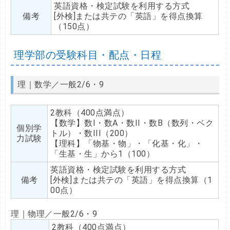
英語資格・検定試験を利用する方式
備考
[外検]または共テの「英語」を得点換算
（150点）
理学部の受験科目・配点・日程
理｜数学／一般2/6・9
2教科（400点満点）
【数学】数I・数A・数II・数B（数列・ベク
個別学
トル）・数III（200）
力試験
【理科】「物基・物」・「化基・化」・
「生基・生」から1（100）
英語資格・検定試験を利用する方式
備考
[外検]または共テの「英語」を得点換算（1
00点）
理｜物理／一般2/6・9
2教科（400点満点）