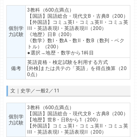
3教科（600点満点）
【国語】国語総合・現代文B・古典B（200）
【外国語】コミュ英I・コミュ英II・コミュ英
個別学
III・英語表現I・英語表現II（200）
力試験
《地歴》日B（200）
《数学》数I・数A・数II・数B（数列・ベク
トル）（200）
●選択→地歴・数学から1科目
英語資格・検定試験を利用する方式
備考
[外検]または共テの「英語」を得点換算（20
0点）
文｜史学／一般2／11
3教科（600点満点）
【国語】国語総合・現代文B・古典B（200）
個別学
【地歴】世B・日Bから1（200）
力試験
【外国語】コミュ英I・コミュ英II・コミュ英
III・英語表現I・英語表現II（200）