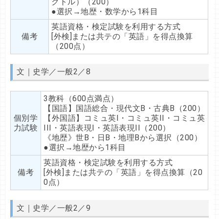
クトル）（200）
●選択→地歴・数学から1科目
英語資格・検定試験を利用する方式
備考
[外検]または共テの「英語」を得点換算
（200点）
文｜史学／一般2／8
3教科（600点満点）
【国語】国語総合・現代文B・古典B（200）
個別学
【外国語】コミュ英I・コミュ英II・コミュ英
力試験
III・英語表現I・英語表現II（200）
《地歴》世B・日B・地理Bから選択（200）
●選択→地歴から1科目
英語資格・検定試験を利用する方式
備考
[外検]または共テの「英語」を得点換算（20
0点）
文｜史学／一般2／9