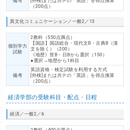
備考
[外検]または共テの「英語」を得点換算
（200点）
異文化コミュニケーション／一般2／13
2教科（550点満点）
【国語】国語総合・現代文B・古典B（漢
個別学力
文を除く）（200）
試験
《地歴》世B・日Bから選択（150）
●選択→地歴から1科目
英語資格・検定試験を利用する方式
備考
[外検]または共テの「英語」を得点換算
（200点）
経済学部の受験科目・配点・日程
経済／一般2／6
2教科（400点満点）