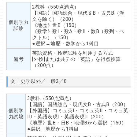
2教科（550点満点）
【国語】国語総合・現代文B・古典B（漢
文を除く）（200）
個別学力
《地歴》世B（150）
試験
《数学》数I・数A・数II・数B（数列・ベ
クトル）（150）
●選択→地歴・数学から1科目
英語資格・検定試験を利用する方式
備考
[外検]または共テの「英語」を得点換算
（200点）
文｜史学以外／一般2／8
3教科（550点満点）
【国語】国語総合・現代文B・古典B（200）
個別学
【外国語】コミュ英I・コミュ英II・コミュ英
力試験
III・英語表現I・英語表現II（200）
《地歴》世B・日B・地理Bから選択（150）
●選択→地歴から1科目