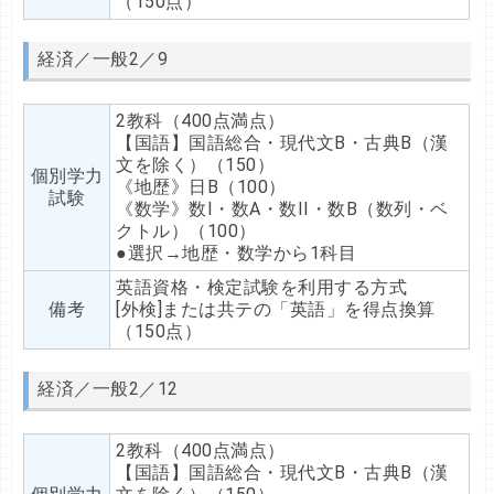
（150点）
経済／一般2／9
2教科（400点満点）
【国語】国語総合・現代文B・古典B（漢
文を除く）（150）
個別学力
《地歴》日B（100）
試験
《数学》数I・数A・数II・数B（数列・ベ
クトル）（100）
●選択→地歴・数学から1科目
英語資格・検定試験を利用する方式
備考
[外検]または共テの「英語」を得点換算
（150点）
経済／一般2／12
2教科（400点満点）
【国語】国語総合・現代文B・古典B（漢