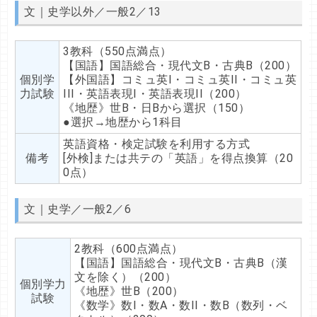
文｜史学以外／一般2／13
3教科（550点満点）
【国語】国語総合・現代文B・古典B（200）
個別学
【外国語】コミュ英I・コミュ英II・コミュ英
力試験
III・英語表現I・英語表現II（200）
《地歴》世B・日Bから選択（150）
●選択→地歴から1科目
英語資格・検定試験を利用する方式
備考
[外検]または共テの「英語」を得点換算（20
0点）
文｜史学／一般2／6
2教科（600点満点）
【国語】国語総合・現代文B・古典B（漢
文を除く）（200）
個別学力
《地歴》世B（200）
試験
《数学》数I・数A・数II・数B（数列・ベ