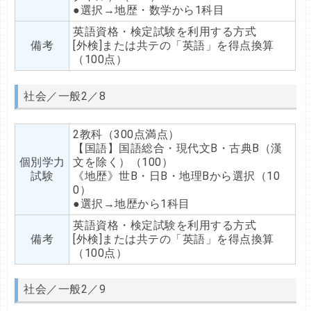
●選択→地歴・数学から1科目
英語資格・検定試験を利用する方式
備考
[外検]または共テの「英語」を得点換算
（100点）
社会／一般2／8
2教科（300点満点）
【国語】国語総合・現代文B・古典B（漢
個別学力
文を除く）（100）
試験
《地歴》世B・日B・地理Bから選択（10
0）
●選択→地歴から1科目
英語資格・検定試験を利用する方式
備考
[外検]または共テの「英語」を得点換算
（100点）
社会／一般2／9