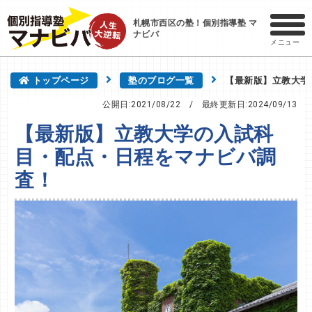
札幌市西区の塾！個別指導塾 マ
ナビバ
メニュー
トップページ
塾のブログ一覧
【最新版】立教大学
公開日:2021/08/22
/ 最終更新日:
2024/09/13
【最新版】立教大学の入試科
目・配点・日程をマナビバ調
査！