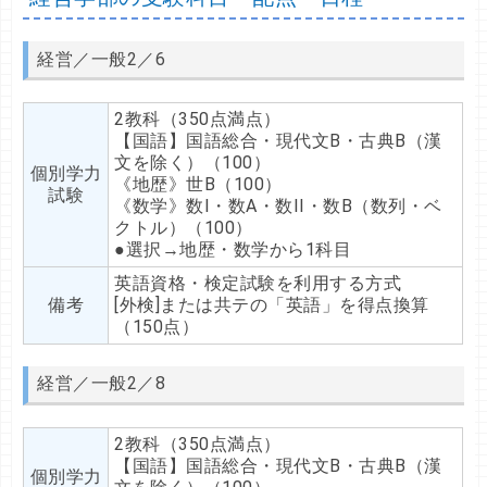
経営／一般2／6
2教科（350点満点）
【国語】国語総合・現代文B・古典B（漢
文を除く）（100）
個別学力
《地歴》世B（100）
試験
《数学》数I・数A・数II・数B（数列・ベ
クトル）（100）
●選択→地歴・数学から1科目
英語資格・検定試験を利用する方式
備考
[外検]または共テの「英語」を得点換算
（150点）
経営／一般2／8
2教科（350点満点）
【国語】国語総合・現代文B・古典B（漢
個別学力