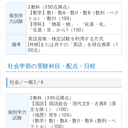
2教科（350点満点）
【数学】数I・数A・数II・数B（数列・ベク
個別学
トル）・数III（100）
力試験
【理科】「物基・物」・「化基・化」・
「生基・生」から1（150）
英語資格・検定試験を利用する方式
備考
[外検]または共テの「英語」を得点換算（1
00点）
社会学部の受験科目・配点・日程
社会／一般2／6
2教科（300点満点）
【国語】国語総合・現代文B・古典B（漢
文を除く）（100）
個別学力
《地歴》世B（100）
試験
《数学》数I・数A・数II・数B（数列・ベ
クトル）（100）