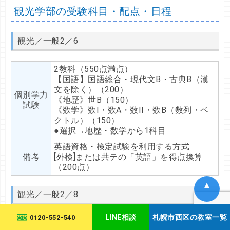
観光学部の受験科目・配点・日程
観光／一般2／6
2教科（550点満点）
【国語】国語総合・現代文B・古典B（漢
文を除く）（200）
個別学力
《地歴》世B（150）
試験
《数学》数I・数A・数II・数B（数列・ベ
クトル）（150）
●選択→地歴・数学から1科目
英語資格・検定試験を利用する方式
備考
[外検]または共テの「英語」を得点換算
（200点）
▲
観光／一般2／8
LINE相談
札幌市西区の教室一覧
0120-552-540
2教科（550点満点）