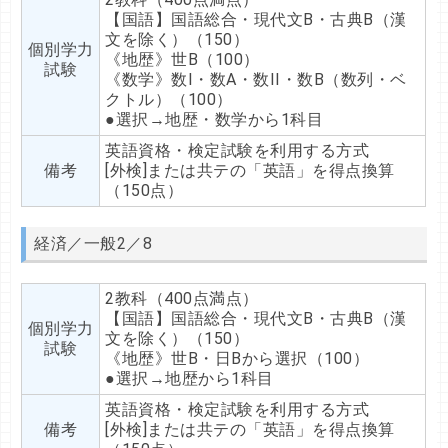
【国語】国語総合・現代文B・古典B（漢
文を除く）（150）
個別学力
《地歴》世B（100）
試験
《数学》数I・数A・数II・数B（数列・ベ
クトル）（100）
●選択→地歴・数学から1科目
英語資格・検定試験を利用する方式
備考
[外検]または共テの「英語」を得点換算
（150点）
経済／一般2／8
2教科（400点満点）
【国語】国語総合・現代文B・古典B（漢
個別学力
文を除く）（150）
試験
《地歴》世B・日Bから選択（100）
●選択→地歴から1科目
英語資格・検定試験を利用する方式
備考
[外検]または共テの「英語」を得点換算