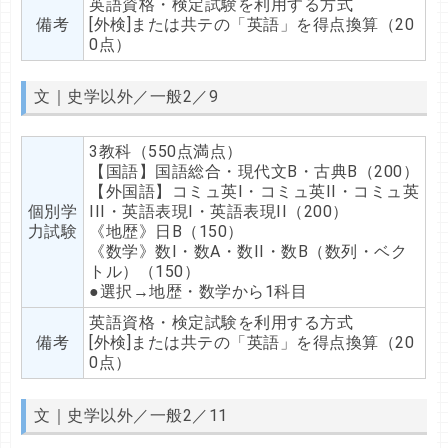
英語資格・検定試験を利用する方式
備考
[外検]または共テの「英語」を得点換算（20
0点）
文｜史学以外／一般2／9
3教科（550点満点）
【国語】国語総合・現代文B・古典B（200）
【外国語】コミュ英I・コミュ英II・コミュ英
個別学
III・英語表現I・英語表現II（200）
力試験
《地歴》日B（150）
《数学》数I・数A・数II・数B（数列・ベク
トル）（150）
●選択→地歴・数学から1科目
英語資格・検定試験を利用する方式
備考
[外検]または共テの「英語」を得点換算（20
0点）
文｜史学以外／一般2／11