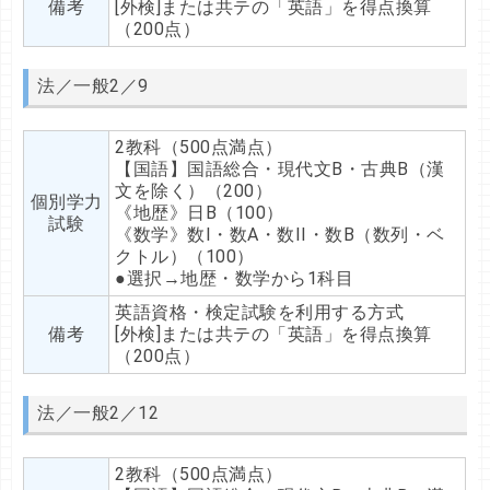
備考
[外検]または共テの「英語」を得点換算
（200点）
法／一般2／9
2教科（500点満点）
【国語】国語総合・現代文B・古典B（漢
文を除く）（200）
個別学力
《地歴》日B（100）
試験
《数学》数I・数A・数II・数B（数列・ベ
クトル）（100）
●選択→地歴・数学から1科目
英語資格・検定試験を利用する方式
備考
[外検]または共テの「英語」を得点換算
（200点）
法／一般2／12
2教科（500点満点）