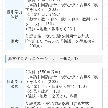
【国語】国語総合・現代文B・古典B（漢
文を除く）（200）
個別学力
《地歴》日B（150）
試験
《数学》数I・数A・数II・数B（数列・ベ
クトル）（150）
●選択→地歴・数学から1科目
英語資格・検定試験を利用する方式
備考
[外検]または共テの「英語」を得点換算
（200点）
異文化コミュニケーション／一般2／12
2教科（550点満点）
【国語】国語総合・現代文B・古典B（漢
個別学力
文を除く）（200）
試験
《地歴》世B・日Bから選択（150）
《公民》政経（150）
●選択→地歴・公民から1科目
英語資格・検定試験を利用する方式