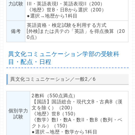
力試験
III・英語表現I・英語表現II（200）
《地歴》世B・日Bから選択（200）
●選択→地歴から1科目
英語資格・検定試験を利用する方式
備考
[外検]または共テの「英語」を得点換算（20
0点）
異文化コミュニケーション学部の受験科
目・配点・日程
異文化コミュニケーション／一般2／6
2教科（550点満点）
【国語】国語総合・現代文B・古典B（漢
文を除く）（200）
個別学力
《地歴》世B（150）
試験
《数学》数I・数A・数II・数B（数列・ベ
クトル）（150）
●選択→地歴・数学から1科目