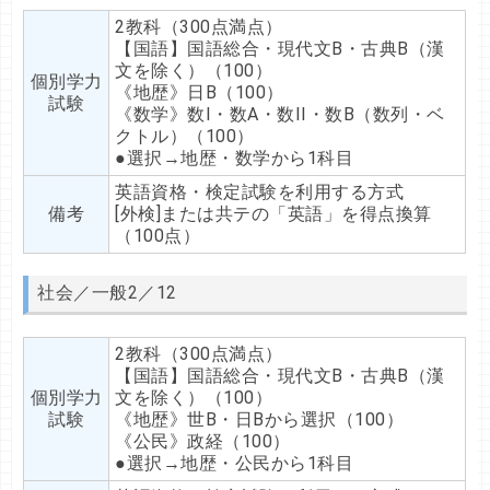
2教科（300点満点）
【国語】国語総合・現代文B・古典B（漢
文を除く）（100）
個別学力
《地歴》日B（100）
試験
《数学》数I・数A・数II・数B（数列・ベ
クトル）（100）
●選択→地歴・数学から1科目
英語資格・検定試験を利用する方式
備考
[外検]または共テの「英語」を得点換算
（100点）
社会／一般2／12
2教科（300点満点）
【国語】国語総合・現代文B・古典B（漢
個別学力
文を除く）（100）
試験
《地歴》世B・日Bから選択（100）
《公民》政経（100）
●選択→地歴・公民から1科目