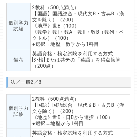
2教科（500点満点）
【国語】国語総合・現代文B・古典B（漢
文を除く）（200）
個別学力
《地歴》世B（100）
試験
《数学》数I・数A・数II・数B（数列・ベ
クトル）（100）
●選択→地歴・数学から1科目
英語資格・検定試験を利用する方式
備考
[外検]または共テの「英語」を得点換算
（200点）
法／一般2／8
2教科（500点満点）
【国語】国語総合・現代文B・古典B（漢
個別学力
文を除く）（200）
試験
《地歴》世B・日Bから選択（100）
●選択→地歴から1科目
英語資格・検定試験を利用する方式