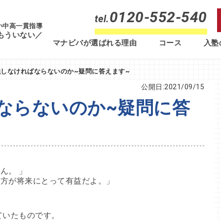
0120-552-540
tel.
 小中高一貫指導
もういない／
マナビバが選ばれる理由
コース
入塾
しなければならないのか~疑問に答えます~
公開日:2021/09/15
ならないのか~疑問に答
ん。 」
た方が将来にとって有益だよ。」
ていたものです。