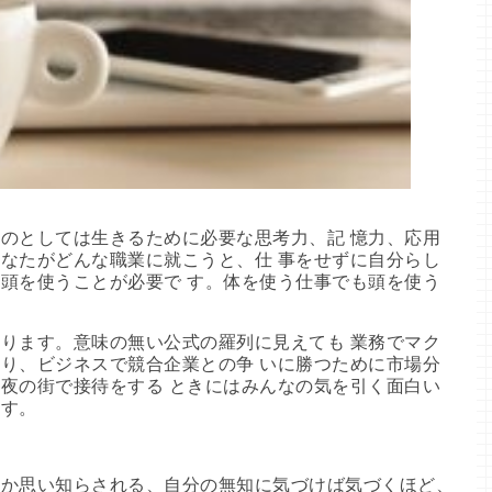
のとしては生きるために必要な思考力、記 憶力、応用
なたがどんな職業に就こうと、仕 事をせずに自分らし
頭を使うことが必要で す。体を使う仕事でも頭を使う
。
ります。意味の無い公式の羅列に見えても 業務でマク
り、ビジネスで競合企業との争 いに勝つために市場分
夜の街で接待をする ときにはみんなの気を引く面白い
ます。
るか思い知らされる、自分の無知に気づけば気づくほど、