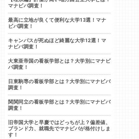
マナビバ調査！
最高に立地が良くて便利な大学13選！マナ
ビバ調査！
キャンパスが死ぬほど綺麗な大学12選！マ
ナビバ調査！
大東亜帝国の看板学部とは？大学別にマナビ
バ調査！
日東駒専の看板学部とは？大学別にマナビバ
調査！
関関同立の看板学部とは？大学別にマナビバ
調査！
旧帝国大学と早慶ではどっちが上？偏差値、
ブランド力、就職先でマナビバが格付けしま
す！