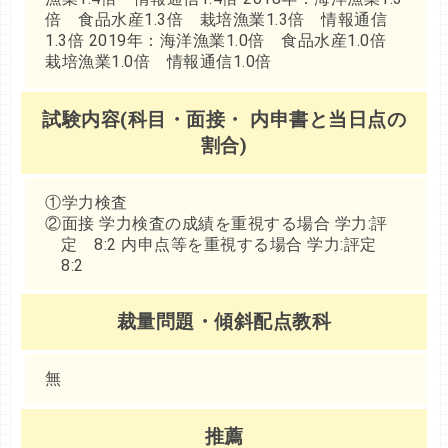
倍 食品水産1.3倍 栽培漁業1.3倍 情報通信
1.3倍 2019年：海洋漁業1.0倍 食品水産1.0倍
栽培漁業1.0倍 情報通信1.0倍
試験内容(科目・面接・ 内申書と当日点の
割合)
①学力検査
②面接 学力検査の成績を重視する場合 学力:評
定 8:2 内申点等を重視する場合 学力:評定
8:2
裁量問題・傾斜配点教科
無
推薦