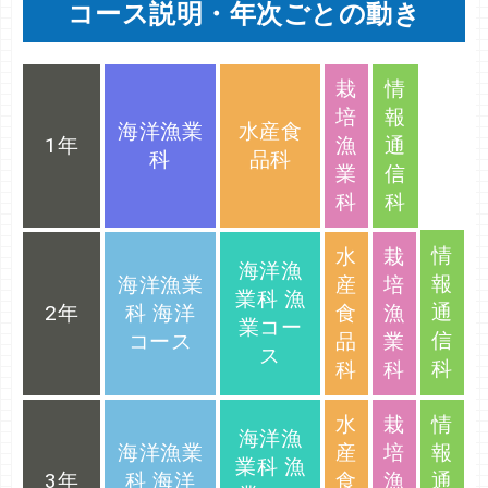
コース説明・年次ごとの動き
栽
情
培
報
海洋漁業
水産食
1年
漁
通
科
品科
業
信
科
科
情
水
栽
海洋漁
報
海洋漁業
産
培
業科 漁
通
2年
科 海洋
食
漁
業コー
信
コース
品
業
ス
科
科
科
水
栽
情
海洋漁
海洋漁業
産
培
報
業科 漁
3年
科 海洋
食
漁
通