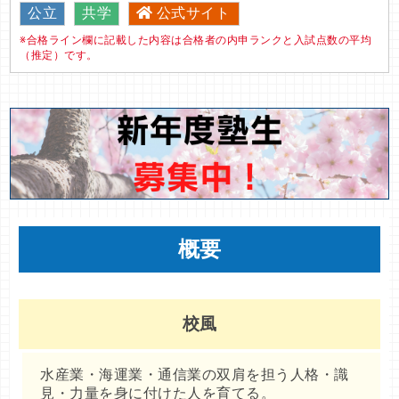
公立
共学
公式サイト
※合格ライン欄に記載した内容は合格者の内申ランクと入試点数の平均
（推定）です。
概要
校風
水産業・海運業・通信業の双肩を担う人格・識
見・力量を身に付けた人を育てる。