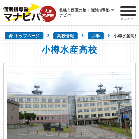
札幌市西区の塾！個別指導塾 マ
ナビバ
メニュー
トップページ
高校情報
共学
小樽水産高校
小樽水産高校