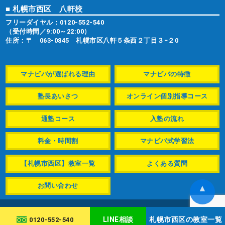
■ 札幌市西区 八軒校
フリーダイヤル：
0120-552-540
（受付時間／9:00～22:00）
住所：〒 063-0845 札幌市区八軒５条西２丁目３−２0
マナビバが選ばれる理由
マナビバの特徴
塾長あいさつ
オンライン個別指導コース
通塾コース
入塾の流れ
料金・時間割
マナビバ式学習法
【札幌市西区】教室一覧
よくある質問
お問い合わせ
▲
© manabiba-s.com
LINE相談
札幌市西区の教室一覧
0120-552-540