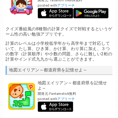
開発元:
Tadanori Okada
無料
posted with
アプリーチ
クイズ番組風の8種類の計算クイズで対戦するというゲ
ーム性の高い勉強アプリです。
計算のレベルは小学校低学年から高学年まで対応して
いて、たし算、ひき算、かけ算、わり算に加え、３つ
の数字（計算順序）や小数の問題、さらに難しい2桁の
計算やインド式九九から選ぶことができます。
地図エイリアン～都道府県を記憶せよ～
地図エイリアン～都道府県を記憶せ
よ～
開発元:
Fantamstick
無料
posted with
アプリーチ