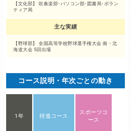
【文化部】 吹奏楽部･パソコン部･図書局･ボラン
ティア局
主な実績
【野球部】 全国高等学校野球選手権大会 南・北
海道大会 5回出場
コース説明・年次ごとの動き
総
合
スポーツコ
1年
特進コース
コ
ース
ー