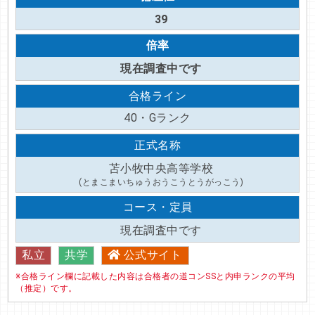
39
倍率
現在調査中です
合格ライン
40・Gランク
正式名称
苫小牧中央高等学校
(とまこまいちゅうおうこうとうがっこう)
コース・定員
現在調査中です
私立
共学
公式サイト
※合格ライン欄に記載した内容は合格者の道コンSSと内申ランクの平均
（推定）です。