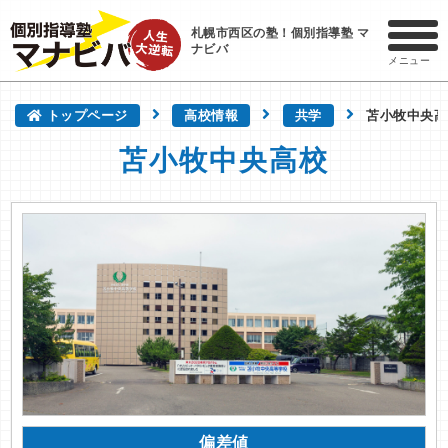
札幌市西区の塾！個別指導塾 マ
ナビバ
メニュー
トップページ
高校情報
共学
苫小牧中央高
苫小牧中央高校
偏差値