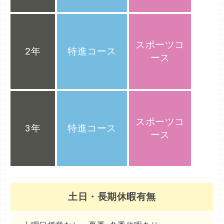
ス
総
合
スポーツコ
2年
特進コース
コ
ース
ー
ス
総
合
スポーツコ
3年
特進コース
コ
ース
ー
ス
土日・長期休暇有無