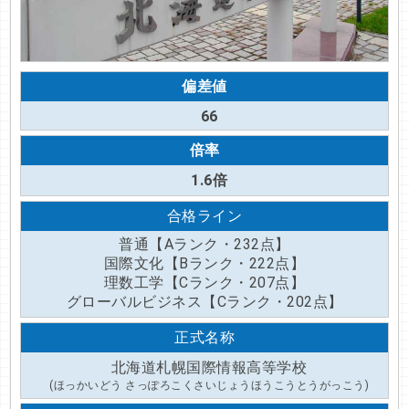
偏差値
66
倍率
1.6倍
合格ライン
普通【Aランク・232点】
国際文化【Bランク・222点】
理数工学【Cランク・207点】
グローバルビジネス【Cランク・202点】
正式名称
北海道札幌国際情報高等学校
(ほっかいどう さっぽろこくさいじょうほうこうとうがっこう)