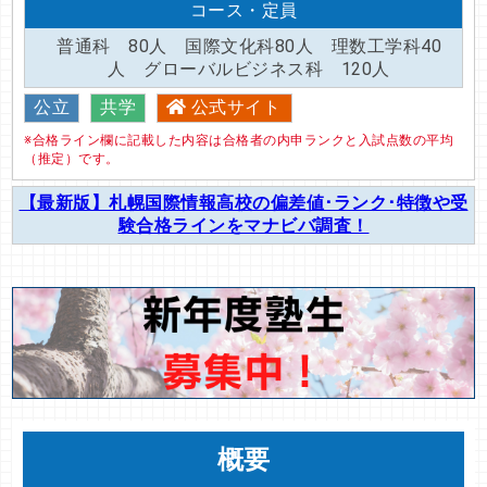
コース・定員
普通科 80人 国際文化科80人 理数工学科40
人 グローバルビジネス科 120人
公立
共学
公式サイト
※合格ライン欄に記載した内容は合格者の内申ランクと入試点数の平均
（推定）です。
【最新版】札幌国際情報高校の偏差値･ランク･特徴や受
験合格ラインをマナビバ調査！
概要