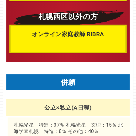
札幌西区以外の方
オンライン家庭教師 RIBRA
併願
公立×私立(A日程)
札幌光星 特進：37％ 札幌光星 文理：15％ 北
海学園札幌 特進：8％ その他：40％