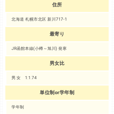
住所
北海道 札幌市北区 新川717-1
最寄り
JR函館本線(小樽～旭川) 発寒
男女比
男:女 1:1.74
単位制or学年制
学年制