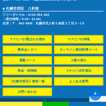
■ 札幌市西区 八軒校
フリーダイヤル：
0120-552-540
（受付時間／9:00～22:00）
住所：〒 063-0845 札幌市区八軒５条西２丁目３−２0
マナビバが選ばれる理由
マナビバの特徴
塾長あいさつ
オンライン個別指導コース
通塾コース
入塾の流れ
料金・時間割
マナビバ式学習法
【札幌市西区】教室一覧
よくある質問
お問い合わせ
▲
© manabiba-s.com