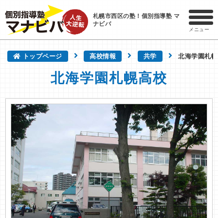
札幌市西区の塾！個別指導塾 マ
ナビバ
メニュー
トップページ
高校情報
共学
北海学園札幌
北海学園札幌高校