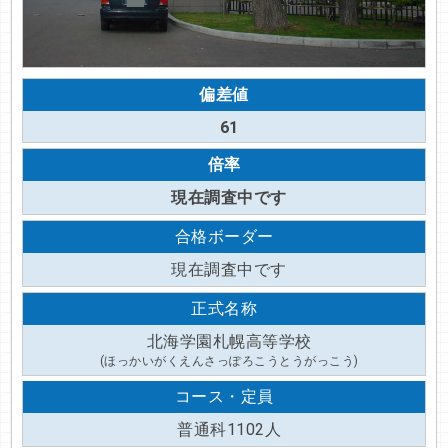
偏差値
61
倍率
現在調査中です
合格ボーダー
現在調査中です
正式名称
北海学園札幌高等学校
(ほっかいがくえんさっぽろこうとうがっこう)
コース・定員
普通科1102人