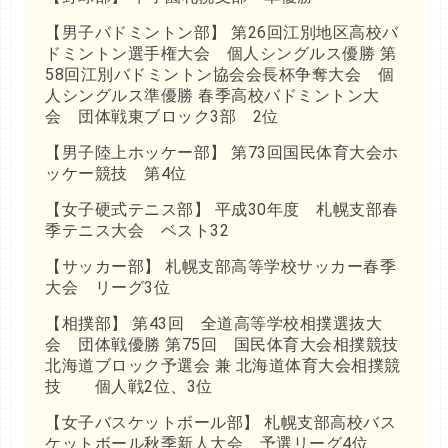
【男子バドミントン部】 第26回江別地区高校バ
ドミントン選手権大会 個人シングルス優勝 第
58回江別バドミントン協会会長杯争奪大会 個
人シングルス準優勝 春季高校バドミントン大
会 団体戦東ブロック3部 2位
【男子陸上ホッケー部】 第73回国民体育大会ホ
ッケー競技 第4位
【女子硬式テニス部】 平成30年度 札幌支部春
季テニス大会 ベスト32
【サッカー部】 札幌支部高等学校サッカー春季
大会 リーグ3位
【相撲部】 第43回 全道高等学校相撲選抜大
会 団体戦優勝 第75回 国民体育大会相撲競技
北海道ブロック予選会 兼 北海道体育大会相撲競
技 個人戦2位、3位
【女子バスケットボール部】 札幌支部高校バス
ケットボール秋季新人大会 予選リーグ4位