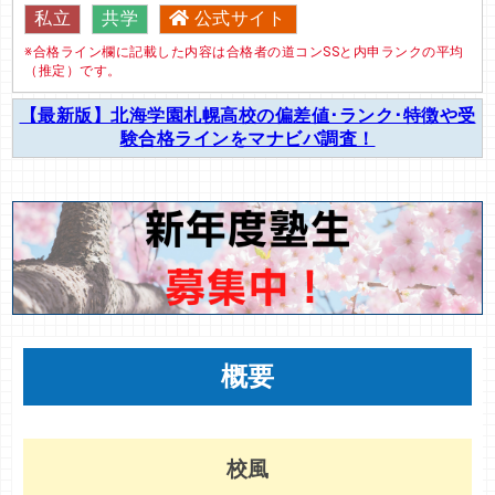
私立
共学
公式サイト
※合格ライン欄に記載した内容は合格者の道コンSSと内申ランクの平均
（推定）です。
【最新版】北海学園札幌高校の偏差値･ランク･特徴や受
験合格ラインをマナビバ調査！
概要
校風