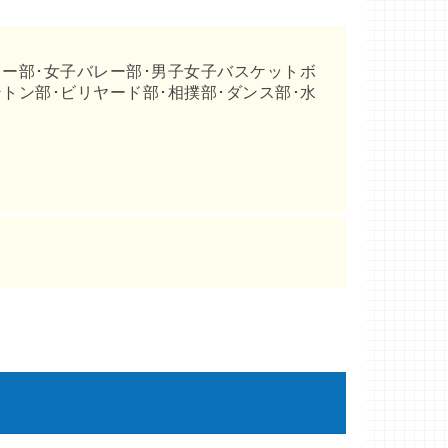
カー部･女子バレー部･男子女子バスケットボ
トン部･ビリヤード部･相撲部･ダンス部･水