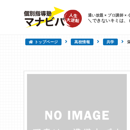
通い放題 × プロ講師 ×
＼できないキミは、
トップページ
高校情報
共学