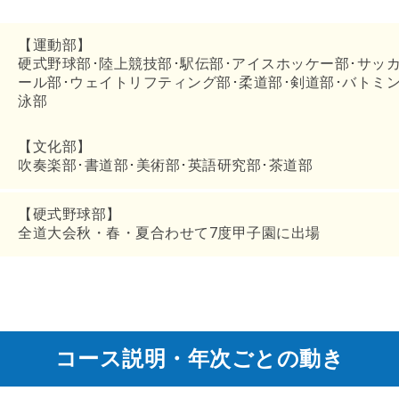
【運動部】
硬式野球部･陸上競技部･駅伝部･アイスホッケー部･サッ
ール部･ウェイトリフティング部･柔道部･剣道部･バトミン
泳部
【文化部】
吹奏楽部･書道部･美術部･英語研究部･茶道部
【硬式野球部】
全道大会秋・春・夏合わせて7度甲子園に出場
コース説明・年次ごとの動き