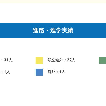
進路・進学実績
：31人
私立道外：27人
：1人
海外：1人