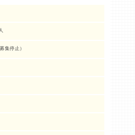
人
り募集停止）