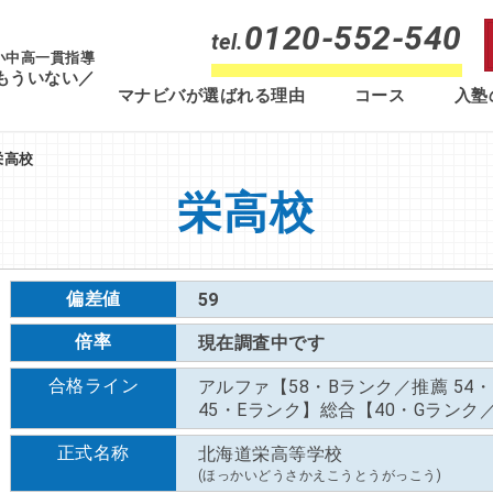
0120-552-540
tel.
 小中高一貫指導
もういない／
マナビバが選ばれる理由
コース
入塾
栄高校
栄高校
偏差値
59
倍率
現在調査中です
合格ライン
アルファ【58・Bランク／推薦 54
45・Eランク】総合【40・Gランク／
正式名称
北海道栄高等学校
(ほっかいどうさかえこうとうがっこう)