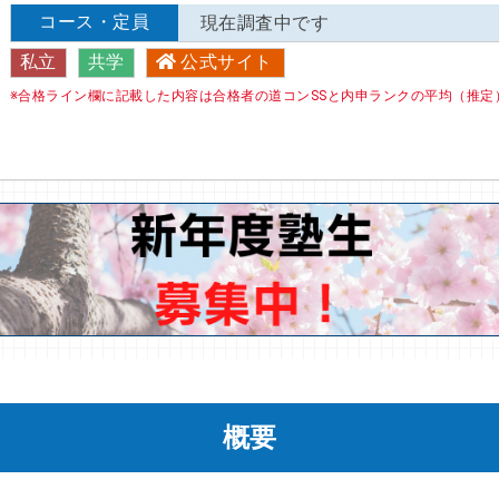
コース・定員
現在調査中です
私立
共学
公式サイト
※合格ライン欄に記載した内容は合格者の道コンSSと内申ランクの平均（推定
概要