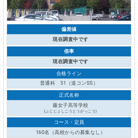
偏差値
現在調査中です
倍率
現在調査中です
合格ライン
普通科 51（道コンSS）
正式名称
藤女子高等学校
(ふじじょしこうとうがっこう)
コース・定員
160名（高校からの募集なし）