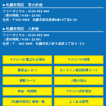
■ 札幌市西区 宮の沢校
フリーダイヤル：
0120-552-540
（受付時間／9:00～22:00）
住所：〒063-0828 札幌市西区発寒8条10丁目3-20
■ 札幌市西区 八軒校
フリーダイヤル：
0120-552-540
（受付時間／9:00～22:00）
住所：〒 063-0845 札幌市区八軒５条西２丁目３−２0
マナビバが選ばれる理由
マナビバの特徴
塾長あいさつ
オンライン個別指導コース
通塾コース
入塾の流れ
料金・時間割
マナビバ式学習法
【札幌市西区】教室一覧
よくある質問