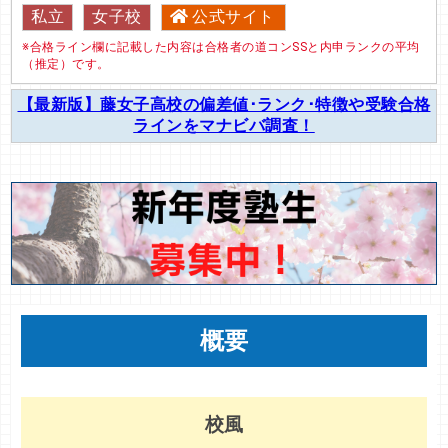
私立
女子校
公式サイト
※合格ライン欄に記載した内容は合格者の道コンSSと内申ランクの平均
（推定）です。
【最新版】藤女子高校の偏差値･ランク･特徴や受験合格
ラインをマナビバ調査！
概要
校風