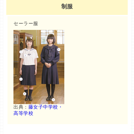
制服
セーラー服
出典：
藤女子中学校・
高等学校