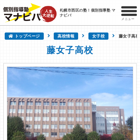
札幌市西区の塾！個別指導塾 マ
ナビバ
メニュー
トップページ
高校情報
女子校
藤女子高校
藤女子高校