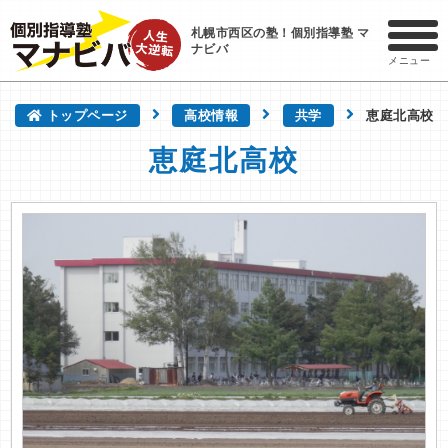
札幌市西区の塾！個別指導塾 マ
ナビバ
メニュー
トップページ
高校情報
共学
恵庭北高校
恵庭北高校