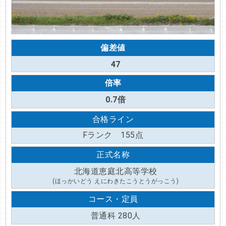
偏差値
47
倍率
0.7倍
合格ライン
Fランク 155点
正式名称
北海道恵庭北高等学校
(ほっかいどう えにわきたこうとうがっこう)
コース・定員
普通科 280人