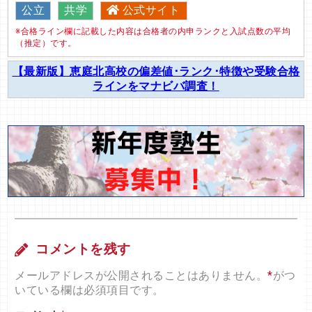
公立
共学
公式サイト
※合格ライン欄に記載した内容は合格者の内申ランクと入試点数の平均
（推定）です。
【最新版】恵庭北高校の偏差値･ランク･特徴や受験合格
ラインをマナビバ調査！
コメントを残す
メールアドレスが公開されることはありません。
*
がつ
いている欄は必須項目です。