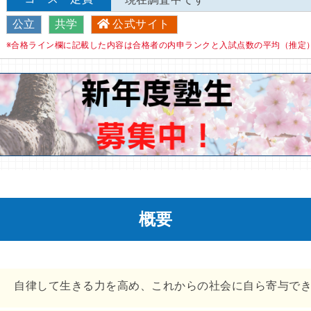
公立
共学
公式サイト
※合格ライン欄に記載した内容は合格者の内申ランクと入試点数の平均（推定
概要
自律して生きる力を高め、これからの社会に自ら寄与で