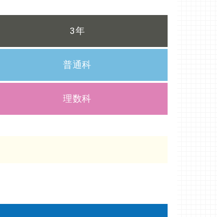
3年
普通科
理数科