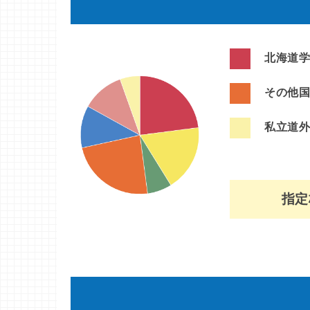
北海道学
その他国
私立道外
指定