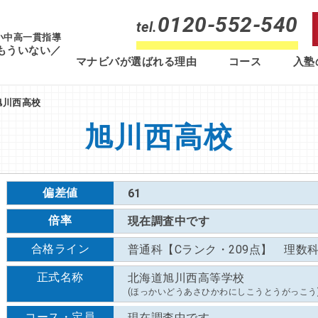
0120-552-540
tel.
 小中高一貫指導
もういない／
マナビバが選ばれる理由
コース
入塾
旭川西高校
旭川西高校
偏差値
61
倍率
現在調査中です
合格ライン
普通科【Cランク・209点】 理数科
正式名称
北海道旭川西高等学校
(ほっかいどうあさひかわにしこうとうがっこう
コース・定員
現在調査中です