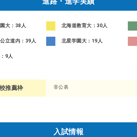
進路・進学実績
園大：38人
北海道教育大：30人
公立道内：39人
北星学園大：19人
：9人
非公表
校推薦枠
入試情報