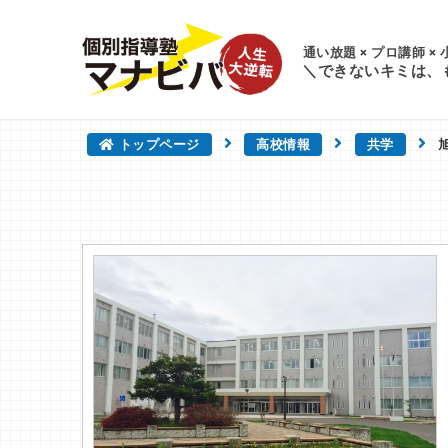
通い放題 × プロ講師 ×
＼できないキミは、
トップページ
高校情報
共学