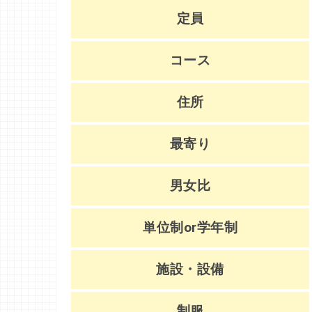
定員
コース
住所
最寄り
男女比
単位制or学年制
施設・設備
制服