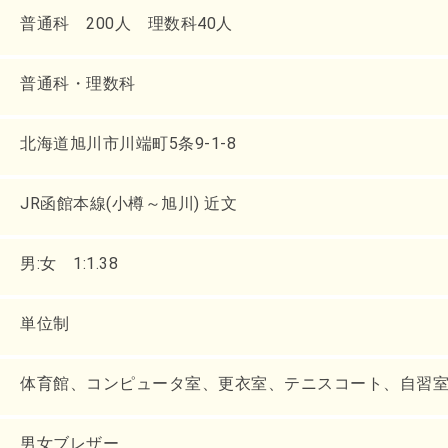
普通科 200人 理数科40人
普通科・理数科
北海道旭川市川端町5条9-1-8
JR函館本線(小樽～旭川) 近文
男:女 1:1.38
単位制
体育館、コンピュータ室、更衣室、テニスコート、自習
男女ブレザー