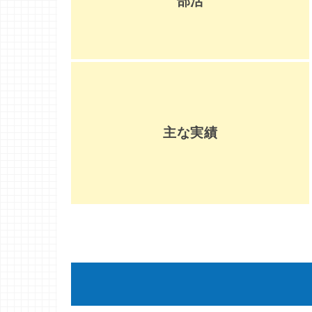
部活
主な実績