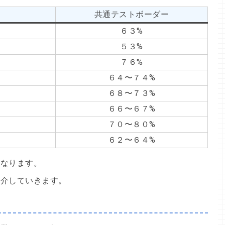
共通テストボーダー
６３%
５３%
７６%
６４〜７４%
６８〜７３%
６６〜６７%
７０〜８０%
６２〜６４%
となります。
紹介していきます。