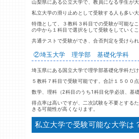
山梨県にある公立大学で、教員になる学生が
私立大学の滑り止めとして受験する人も多い
特徴として、３教科３科目での受験が可能な
の中から１科目で選択をして受験をしていく
共通テストで受験ができ、合否判定を受けら
②埼玉大学 理学部 基礎化学科
埼玉県にある国立大学で理学部基礎化学科だ
５教科７科目で受験可能です。合計１５００
数学、理科（2科目のうち1科目化学必須、基
得点率は高いですが、二次試験を不要とする
きる可能性が高くなります。
私立大学で受験可能な大学は