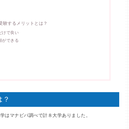
受験するメリットとは？
だけで良い
願ができる
は？
大学はマナビバ調べで計８大学ありました。