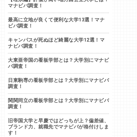
マナビバ調査！
最高に立地が良くて便利な大学13選！マナ
ビバ調査！
キャンパスが死ぬほど綺麗な大学12選！マ
ナビバ調査！
大東亜帝国の看板学部とは？大学別にマナビ
バ調査！
日東駒専の看板学部とは？大学別にマナビバ
調査！
関関同立の看板学部とは？大学別にマナビバ
調査！
旧帝国大学と早慶ではどっちが上？偏差値、
ブランド力、就職先でマナビバが格付けしま
す！