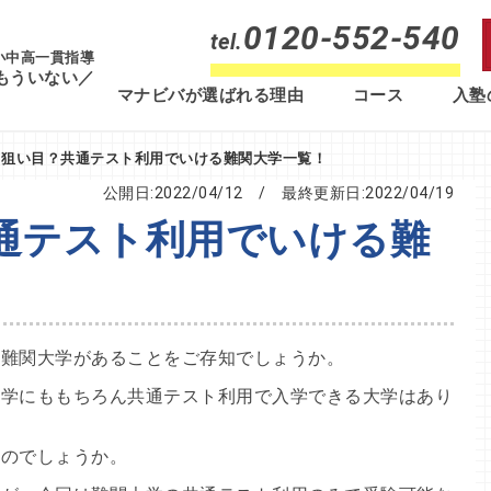
0120-552-540
tel.
 小中高一貫指導
もういない／
マナビバが選ばれる理由
コース
入塾
】狙い目？共通テスト利用でいける難関大学一覧！
公開日:2022/04/12
/ 最終更新日:
2022/04/19
通テスト利用でいける難
る難関大学があることをご存知でしょうか。
大学にももちろん共通テスト利用で入学できる大学はあり
なのでしょうか。