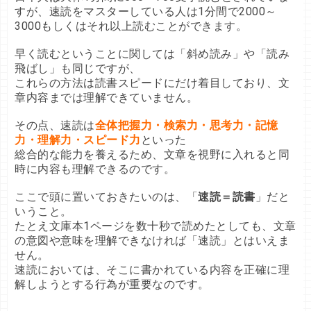
すが、速読をマスターしている人は1分間で2000～
3000もしくはそれ以上読むことができます。

早く読むということに関しては「斜め読み」や「読み
飛ばし」も同じですが、

これらの方法は読書スピードにだけ着目しており、文
章内容までは理解できていません。

その点、速読は
全体把握力・検索力・思考力・記憶
力・理解力・スピード力
といった

総合的な能力を養えるため、文章を視野に入れると同
時に内容も理解できるのです。

ここで頭に置いておきたいのは、「
速読＝読書
」だと
いうこと。

たとえ文庫本1ページを数十秒で読めたとしても、文章
の意図や意味を理解できなければ「速読」とはいえま
せん。

速読においては、そこに書かれている内容を正確に理
解しようとする行為が重要なのです。
