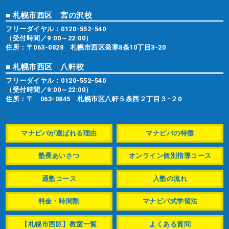
■ 札幌市西区 宮の沢校
フリーダイヤル：
0120-552-540
（受付時間／9:00～22:00）
住所：〒063-0828 札幌市西区発寒8条10丁目3-20
■ 札幌市西区 八軒校
フリーダイヤル：
0120-552-540
（受付時間／9:00～22:00）
住所：〒 063-0845 札幌市区八軒５条西２丁目３−２0
マナビバが選ばれる理由
マナビバの特徴
塾長あいさつ
オンライン個別指導コース
通塾コース
入塾の流れ
料金・時間割
マナビバ式学習法
【札幌市西区】教室一覧
よくある質問