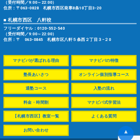
（受付時間／9:00～22:00）
住所：〒063-0828 札幌市西区発寒8条10丁目3-20
■ 札幌市西区 八軒校
フリーダイヤル：
0120-552-540
（受付時間／9:00～22:00）
住所：〒 063-0845 札幌市区八軒５条西２丁目３−２0
マナビバが選ばれる理由
マナビバの特徴
塾長あいさつ
オンライン個別指導コース
通塾コース
入塾の流れ
料金・時間割
マナビバ式学習法
【札幌市西区】教室一覧
よくある質問
お問い合わせ
▲