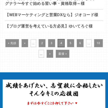
グナラ〜今すぐ始める習い事・資格取得～様
【WEBマーケティングと営業DXなら】ジオコード様
【ブログ運営を考えている方必見】ゆいてろぐ様
...
...
« 先頭
«
2
3
4
5
6
10
...
»
最後 »