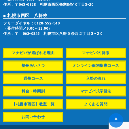
住所：〒063-0828 札幌市西区発寒8条10丁目3-20
■ 札幌市西区 八軒校
フリーダイヤル：
0120-552-540
（受付時間／9:00～22:00）
住所：〒 063-0845 札幌市区八軒５条西２丁目３−２0
マナビバが選ばれる理由
マナビバの特徴
塾長あいさつ
オンライン個別指導コース
通塾コース
入塾の流れ
料金・時間割
マナビバ式学習法
【札幌市西区】教室一覧
よくある質問
お問い合わせ
▲