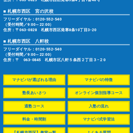
■ 札幌市西区 宮の沢校
フリーダイヤル：
0120-552-540
（受付時間／9:00～22:00）
住所：〒063-0828 札幌市西区発寒8条10丁目3-20
■ 札幌市西区 八軒校
フリーダイヤル：
0120-552-540
（受付時間／9:00～22:00）
住所：〒 063-0845 札幌市区八軒５条西２丁目３−２0
マナビバが選ばれる理由
マナビバの特徴
塾長あいさつ
オンライン個別指導コース
通塾コース
入塾の流れ
料金・時間割
マナビバ式学習法
【札幌市西区】教室一覧
よくある質問