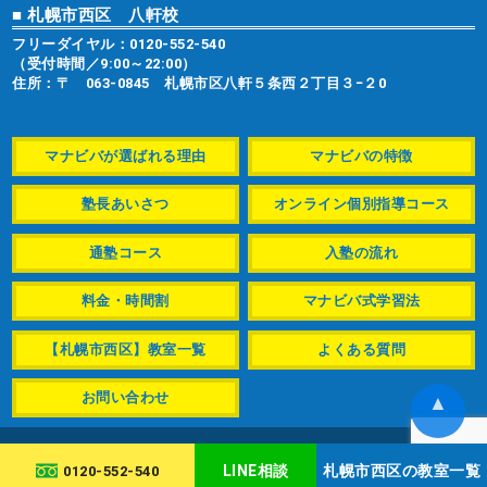
■ 札幌市西区 八軒校
フリーダイヤル：
0120-552-540
（受付時間／9:00～22:00）
住所：〒 063-0845 札幌市区八軒５条西２丁目３−２0
マナビバが選ばれる理由
マナビバの特徴
塾長あいさつ
オンライン個別指導コース
通塾コース
入塾の流れ
料金・時間割
マナビバ式学習法
【札幌市西区】教室一覧
よくある質問
お問い合わせ
▲
© manabiba-s.com
LINE相談
札幌市西区の教室一覧
0120-552-540