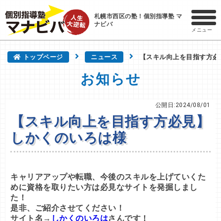
札幌市西区の塾！個別指導塾 マ
ナビバ
メニュー
トップページ
ニュース
【スキル向上を目指す方必
お知らせ
公開日:2024/08/01
【スキル向上を目指す方必見】
しかくのいろは様
キャリアアップや転職、今後のスキルを上げていくた
めに資格を取りたい方は必見なサイトを発掘しまし
た！
是非、ご紹介させてください！
サイト名→
しかくのいろは
さんです！