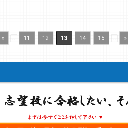
«
11
12
13
14
15
»
...
...