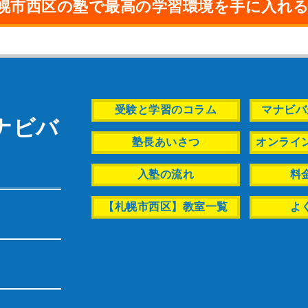
幌市西区の塾で最高の学習環境を手に入れる
受験と学習のコラム
マナビバ
ナビバ
塾長あいさつ
オンライ
）
入塾の流れ
料
【札幌市西区】教室一覧
よ
）
）