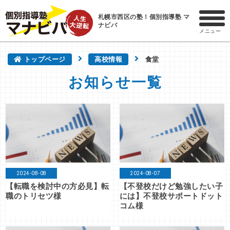
札幌市西区の塾！個別指導塾 マ
ナビバ
メニュー
トップページ
高校情報
食堂
お知らせ一覧
2024-08-08
2024-08-07
【転職を検討中の方必見】転
【不登校だけど勉強したい子
職のトリセツ様
には】不登校サポートドット
コム様