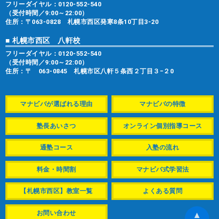
フリーダイヤル：
0120-552-540
（受付時間／9:00～22:00）
住所：〒063-0828 札幌市西区発寒8条10丁目3-20
■ 札幌市西区 八軒校
フリーダイヤル：
0120-552-540
（受付時間／9:00～22:00）
住所：〒 063-0845 札幌市区八軒５条西２丁目３−２0
マナビバが選ばれる理由
マナビバの特徴
塾長あいさつ
オンライン個別指導コース
通塾コース
入塾の流れ
料金・時間割
マナビバ式学習法
【札幌市西区】教室一覧
よくある質問
お問い合わせ
▲