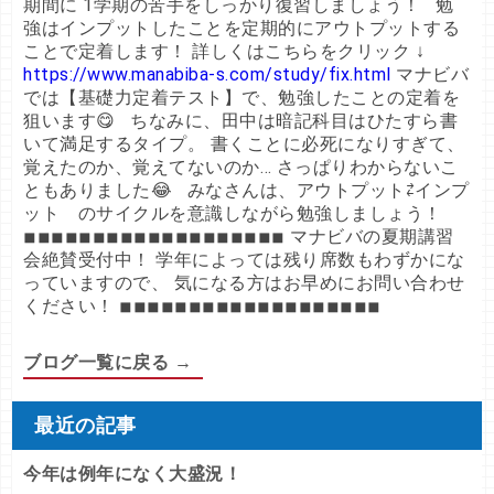
期間に 1学期の苦手をしっかり復習しましょう！ 勉
強はインプットしたことを定期的にアウトプットする
ことで定着します！ 詳しくはこちらをクリック ↓
https://www.manabiba-s.com/study/fix.html
マナビバ
では【基礎力定着テスト】で、勉強したことの定着を
狙います😋 ちなみに、田中は暗記科目はひたすら書
いて満足するタイプ。 書くことに必死になりすぎて、
覚えたのか、覚えてないのか… さっぱりわからないこ
ともありました😂 みなさんは、アウトプット⇄インプ
ット のサイクルを意識しながら勉強しましょう！
◾︎◾︎◾︎◾︎◾︎◾︎◾︎◾︎◾︎◾︎◾︎◾︎◾︎◾︎◾︎◾︎◾︎◾︎◾︎ マナビバの夏期講習
会絶賛受付中！ 学年によっては残り席数もわずかにな
っていますので、 気になる方はお早めにお問い合わせ
ください！
◾︎◾︎◾︎◾︎◾︎◾︎◾︎◾︎◾︎◾︎◾︎◾︎◾︎◾︎◾︎◾︎◾︎◾︎◾︎
ブログ一覧に戻る →
最近の記事
今年は例年になく大盛況！